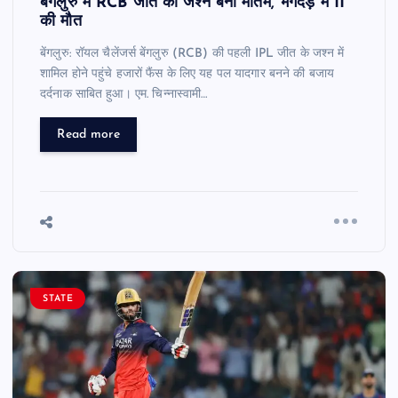
बेंगलुरु में RCB जीत का जश्न बना मातम, भगदड़ में 11
की मौत
बेंगलुरु: रॉयल चैलेंजर्स बेंगलुरु (RCB) की पहली IPL जीत के जश्न में
शामिल होने पहुंचे हजारों फैंस के लिए यह पल यादगार बनने की बजाय
दर्दनाक साबित हुआ। एम. चिन्नास्वामी…
Read more
STATE