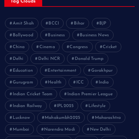
Tag Clouds
Amit Shah
BCCI
Bihar
BJP
Bollywood
Business
Business News
China
Cinema
Congress
Cricket
Delhi
Delhi NCR
Donald Trump
Education
Entertainment
Gorakhpur
Gurugram
Health
ICC
India
Indian Cricket Team
Indian Premier League
Indian Railway
IPL2025
Lifestyle
Lucknow
Mahakumbh2025
Maharashtra
Mumbai
Narendra Modi
New Delhi