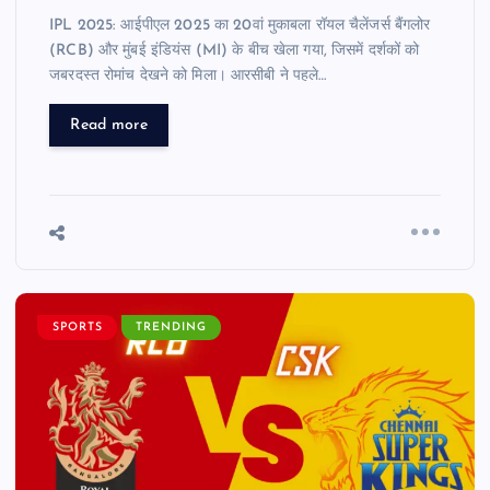
IPL 2025: आईपीएल 2025 का 20वां मुकाबला रॉयल चैलेंजर्स बैंगलोर
(RCB) और मुंबई इंडियंस (MI) के बीच खेला गया, जिसमें दर्शकों को
जबरदस्त रोमांच देखने को मिला। आरसीबी ने पहले…
Read more
SPORTS
TRENDING