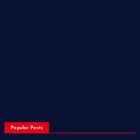
Entertainment
Health
Lifestyle
Miscellaneous
National
Politics
Sports
State
Technology
Trending
Uncategorized
Popular Posts