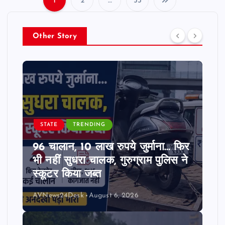
1
2
…
53
P
o
Other Story
s
t
s
STATE
TRENDING
p
96 चालान, 10 लाख रुपये जुर्माना… फिर
a
भी नहीं सुधरा चालक, गुरुग्राम पुलिस ने
स्कूटर किया जब्त
g
AVNews24Desk
August 6, 2026
i