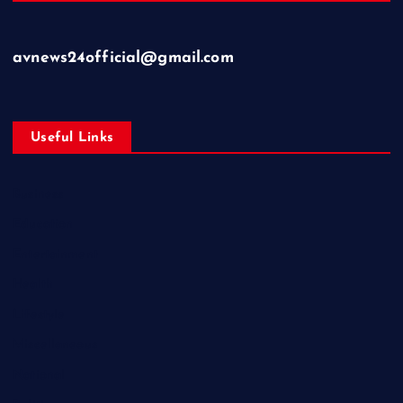
avnews24official@gmail.com
Useful Links
Business
Education
Entertainment
Health
Lifestyle
Miscellaneous
National