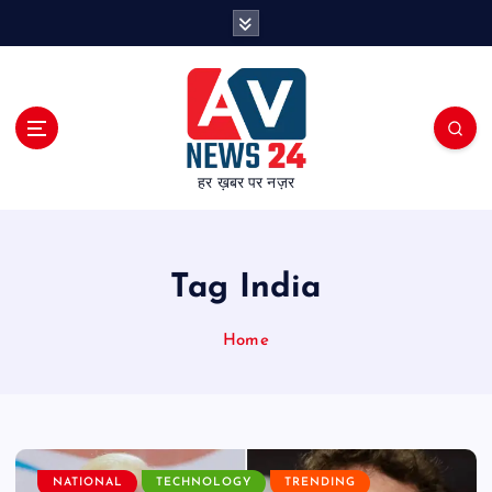
S
k
i
p
t
o
c
हर ख़बर पर नज़र
o
n
t
e
Tag India
n
t
Home
NATIONAL
TECHNOLOGY
TRENDING