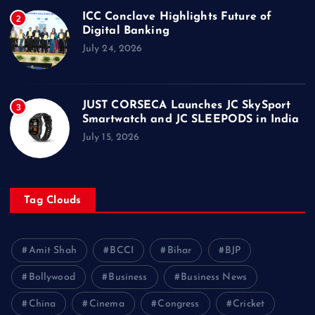
ICC Conclave Highlights Future of
2
Digital Banking
July 24, 2026
JUST CORSECA Launches JC SkySport
3
Smartwatch and JC SLEEPODS in India
July 15, 2026
Tag Clouds
Amit Shah
BCCI
Bihar
BJP
Bollywood
Business
Business News
China
Cinema
Congress
Cricket