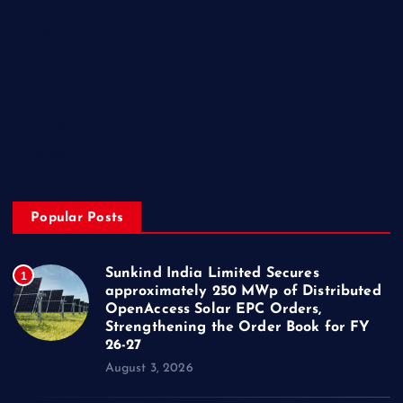
Politics
Sports
State
Technology
Trending
Uncategorized
Popular Posts
Sunkind India Limited Secures
1
approximately 250 MWp of Distributed
OpenAccess Solar EPC Orders,
Strengthening the Order Book for FY
26-27
August 3, 2026