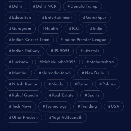
Delhi
Delhi NCR
Donald Trump
Education
Entertainment
Gorakhpur
Gurugram
Health
ICC
India
Indian Cricket Team
Indian Premier League
Indian Railway
IPL2025
Lifestyle
Lucknow
Mahakumbh2025
Maharashtra
Mumbai
Narendra Modi
New Delhi
Nitish Kumar
Noida
Patna
Politics
Rahul Gandhi
Real Estate
Sports
Tech News
Technology
Trending
USA
Uttar Pradesh
Yogi Adityanath