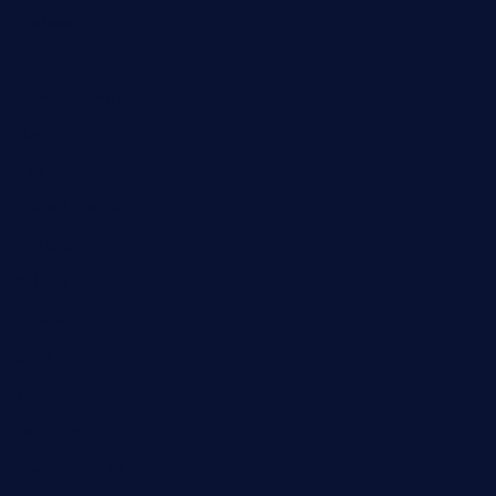
Business
Education
Entertainment
Health
Lifestyle
Miscellaneous
National
Politics
Sports
State
Technology
Trending
Uncategorized