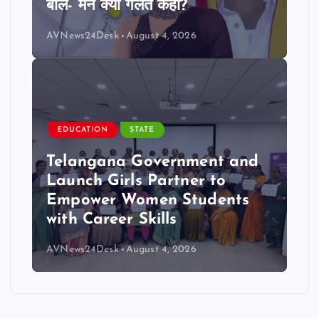
बोले- मैंने क्या गलत कहा?
AVNews24Desk
August 4, 2026
EDUCATION
STATE
Telangana Government and
Launch Girls Partner to
Empower Women Students
with Career Skills
AVNews24Desk
August 4, 2026