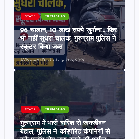
s
STATE
TRENDING
p
96 चालान, 10 लाख रुपये जुर्माना… फिर
a
भी नहीं सुधरा चालक, गुरुग्राम पुलिस ने
स्कूटर किया जब्त
g
AVNews24Desk
August 6, 2026
i
n
a
t
STATE
TRENDING
गुरुग्राम में भारी बारिश से जनजीवन
i
बेहाल, पुलिस ने कॉरपोरेट कंपनियों से