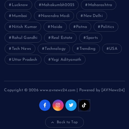
Lucknow
Mahakumbh2025
Maharashtra
Mumbai
Narendra Modi
New Delhi
Nitish Kumar
Noida
Patna
Politics
Rahul Gandhi
Real Estate
Sports
Tech News
Technology
Trending
USA
Uttar Pradesh
Yogi Adityanath
Copyright © 2026 www.avnews24.com | Powered by [AVNews24]
Back to Top