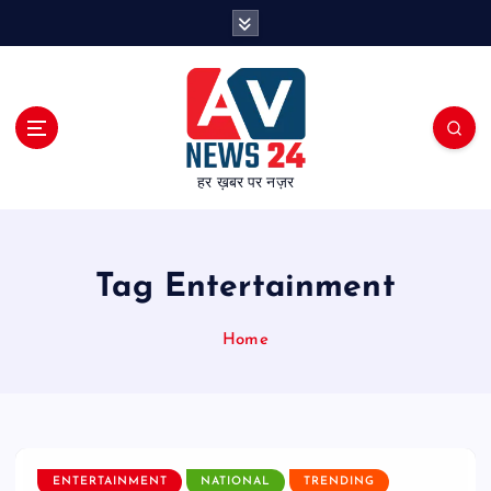
S
k
i
p
t
o
c
हर ख़बर पर नज़र
o
n
t
e
Tag Entertainment
n
t
Home
ENTERTAINMENT
NATIONAL
TRENDING