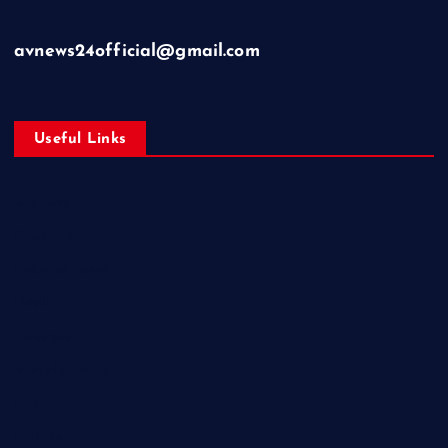
avnews24official@gmail.com
Useful Links
Business
Education
Entertainment
Health
Lifestyle
Miscellaneous
National
Politics