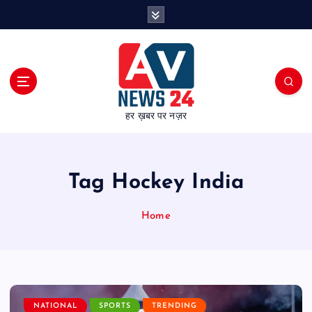
S
k
i
p
t
o
c
हर ख़बर पर नज़र
o
n
t
e
Tag Hockey India
n
t
Home
NATIONAL
SPORTS
TRENDING