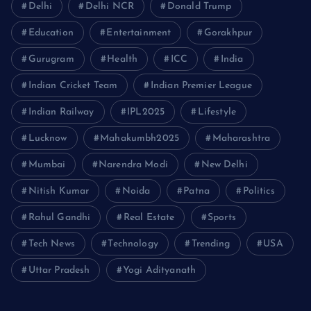
Delhi
Delhi NCR
Donald Trump
Education
Entertainment
Gorakhpur
Gurugram
Health
ICC
India
Indian Cricket Team
Indian Premier League
Indian Railway
IPL2025
Lifestyle
Lucknow
Mahakumbh2025
Maharashtra
Mumbai
Narendra Modi
New Delhi
Nitish Kumar
Noida
Patna
Politics
Rahul Gandhi
Real Estate
Sports
Tech News
Technology
Trending
USA
Uttar Pradesh
Yogi Adityanath