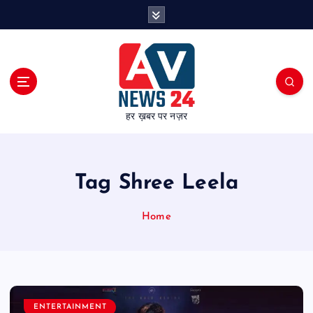
S
k
i
p
t
o
c
हर ख़बर पर नज़र
o
n
t
e
Tag Shree Leela
n
t
Home
ENTERTAINMENT