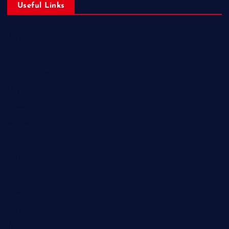
Useful Links
Business
Education
Entertainment
Health
Lifestyle
Miscellaneous
National
Politics
Sports
State
Technology
Trending