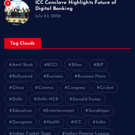
ICC Conclave Highlights Future of
3
Digital Banking
July 24, 2026
Tag Clouds
Amit Shah
BCCI
Bihar
BJP
Bollywood
Business
Business News
China
Cinema
Congress
Cricket
Delhi
Delhi NCR
Donald Trump
Education
Entertainment
Gorakhpur
Gurugram
Health
ICC
India
Indian Cricket Team
Indian Premier League