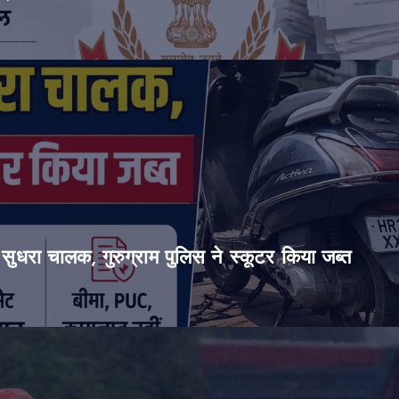
सुधरा चालक, गुरुग्राम पुलिस ने स्कूटर किया जब्त