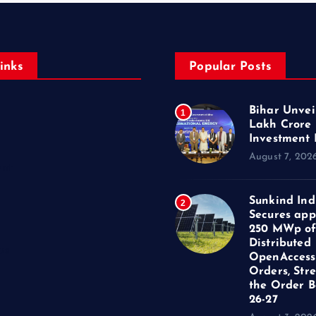
inks
Popular Posts
Bihar Unveil
1
Lakh Crore
Investment 
August 7, 202
ent
Sunkind Ind
2
Secures app
250 MWp o
Distributed
us
OpenAccess
Orders, Str
the Order B
26-27