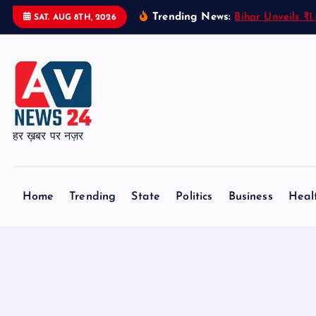
S
Trending News:
Bihar Unveils ₹
SAT. AUG 8TH, 2026
k
i
p
t
o
c
हर ख़बर पर नज़र
o
n
t
Home
Trending
State
Politics
Business
Heal
e
n
t