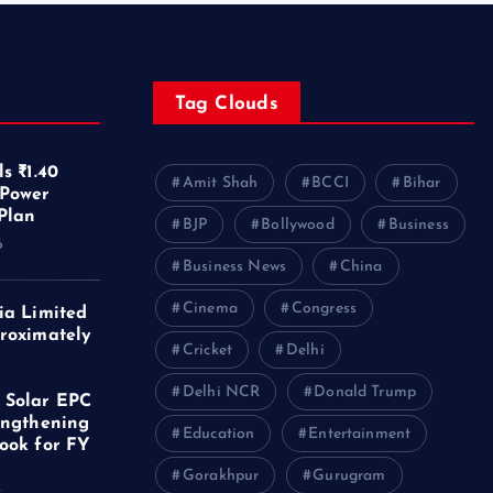
Tag Clouds
s ₹1.40
Amit Shah
BCCI
Bihar
 Power
Plan
BJP
Bollywood
Business
6
Business News
China
Cinema
Congress
ia Limited
roximately
Cricket
Delhi
f
Delhi NCR
Donald Trump
 Solar EPC
engthening
Education
Entertainment
ook for FY
Gorakhpur
Gurugram