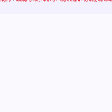
Home
लखनऊ यूनिवर्सिटी के छात्रों ने शादी समारोह में काटा बवाल, कई घायल