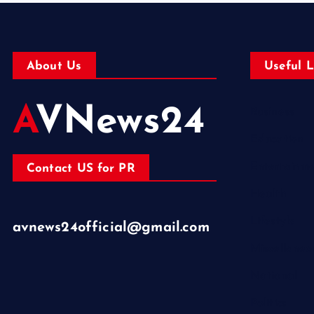
About Us
Useful L
AVNews24
Business
Education
Entertainm
Contact US for PR
Health
Lifestyle
avnews24official@gmail.com
Miscellaneo
National
Politics