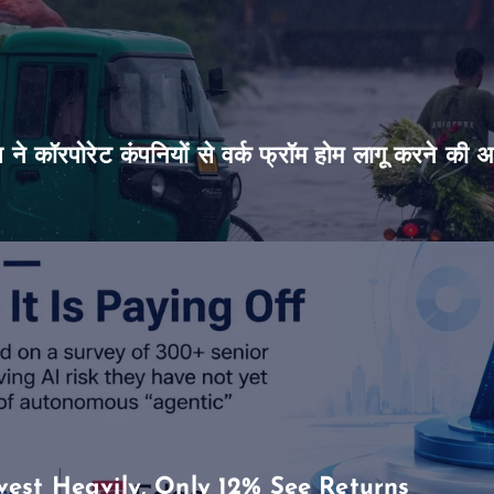
िस ने कॉरपोरेट कंपनियों से वर्क फ्रॉम होम लागू करने की 
vest Heavily, Only 12% See Returns