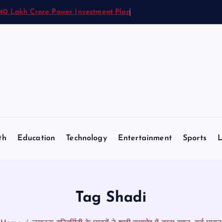
1.40 Lakh Crore Power Investment Plan
th
Education
Technology
Entertainment
Sports
L
Tag Shadi