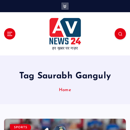
S
k
i
p
t
o
c
हर ख़बर पर नज़र
o
n
t
e
Tag Saurabh Ganguly
n
t
Home
SPORTS