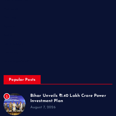
Miscellaneous
National
Politics
Sports
State
Technology
Trending
Uncategorized
Popular Posts
Bihar Unveils ₹1.40 Lakh Crore Power
1
Investment Plan
August 7, 2026