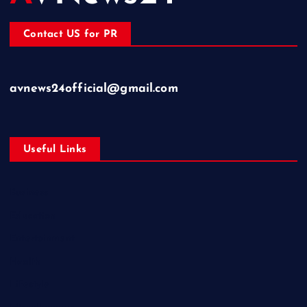
Contact US for PR
avnews24official@gmail.com
Useful Links
Business
Education
Entertainment
Health
Lifestyle