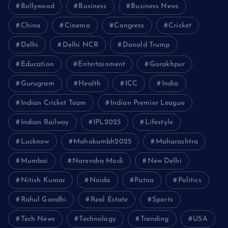
Bollywood
Business
Business News
China
Cinema
Congress
Cricket
Delhi
Delhi NCR
Donald Trump
Education
Entertainment
Gorakhpur
Gurugram
Health
ICC
India
Indian Cricket Team
Indian Premier League
Indian Railway
IPL2025
Lifestyle
Lucknow
Mahakumbh2025
Maharashtra
Mumbai
Narendra Modi
New Delhi
Nitish Kumar
Noida
Patna
Politics
Rahul Gandhi
Real Estate
Sports
Tech News
Technology
Trending
USA