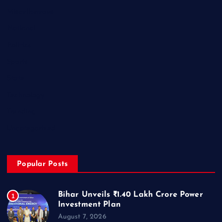
Miscellaneous
National
Politics
Sports
State
Technology
Trending
Uncategorized
Popular Posts
Bihar Unveils ₹1.40 Lakh Crore Power
1
Investment Plan
August 7, 2026