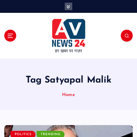
S
k
i
p
t
o
c
हर ख़बर पर नज़र
o
n
t
e
Tag Satyapal Malik
n
t
Home
POLITICS
TRENDING