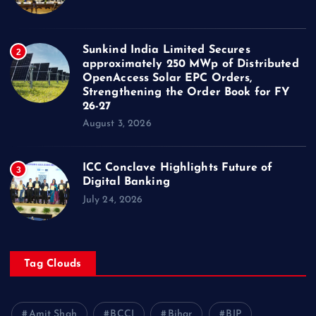
Sunkind India Limited Secures
2
approximately 250 MWp of Distributed
OpenAccess Solar EPC Orders,
Strengthening the Order Book for FY
26-27
August 3, 2026
ICC Conclave Highlights Future of
3
Digital Banking
July 24, 2026
Tag Clouds
Amit Shah
BCCI
Bihar
BJP