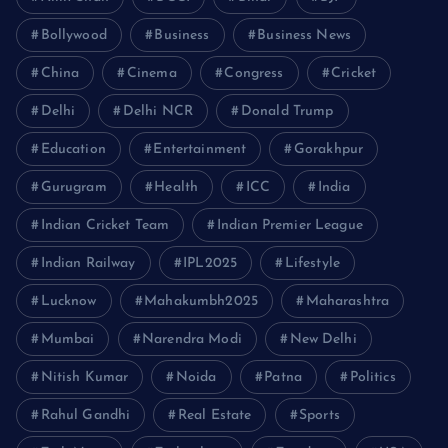
Bollywood
Business
Business News
China
Cinema
Congress
Cricket
Delhi
Delhi NCR
Donald Trump
Education
Entertainment
Gorakhpur
Gurugram
Health
ICC
India
Indian Cricket Team
Indian Premier League
Indian Railway
IPL2025
Lifestyle
Lucknow
Mahakumbh2025
Maharashtra
Mumbai
Narendra Modi
New Delhi
Nitish Kumar
Noida
Patna
Politics
Rahul Gandhi
Real Estate
Sports