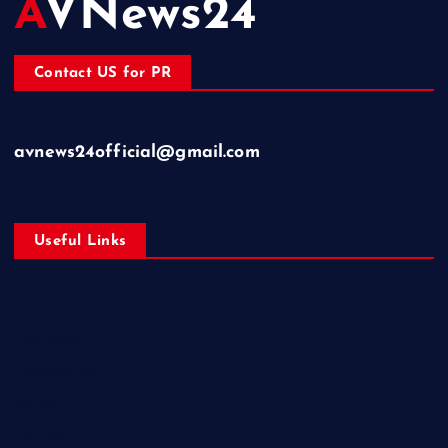
AVNews24
Contact US for PR
avnews24official@gmail.com
Useful Links
Business
Education
Entertainment
Health
Lifestyle