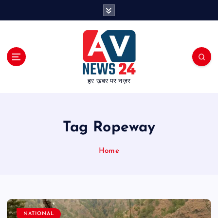
S
k
i
p
t
o
c
हर ख़बर पर नज़र
o
n
t
e
Tag Ropeway
n
t
Home
NATIONAL