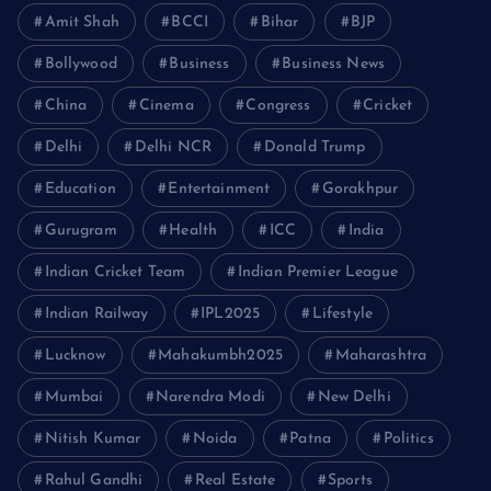
Amit Shah
BCCI
Bihar
BJP
Bollywood
Business
Business News
China
Cinema
Congress
Cricket
Delhi
Delhi NCR
Donald Trump
Education
Entertainment
Gorakhpur
Gurugram
Health
ICC
India
Indian Cricket Team
Indian Premier League
Indian Railway
IPL2025
Lifestyle
Lucknow
Mahakumbh2025
Maharashtra
Mumbai
Narendra Modi
New Delhi
Nitish Kumar
Noida
Patna
Politics
Rahul Gandhi
Real Estate
Sports