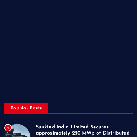
Lifestyle
Miscellaneous
National
Politics
Sports
State
Technology
Trending
Uncategorized
Popular Posts
Sunkind India Limited Secures
1
approximately 250 MWp of Distributed