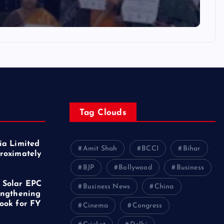
Tag Clouds
ia Limited
Amit Shah
BCCI
Bihar
roximately
f
BJP
Bollywood
Business
 Solar EPC
Business News
China
engthening
ook for FY
Cinema
Congress