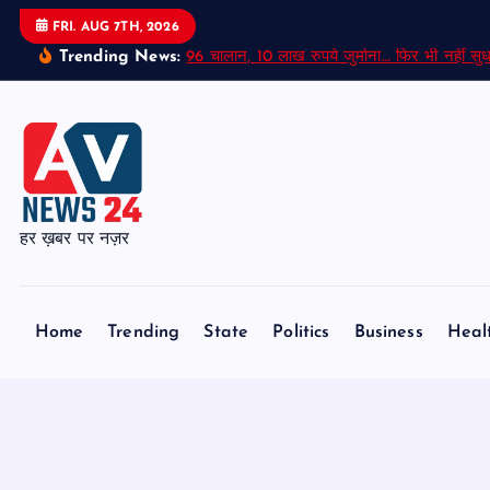
S
FRI. AUG 7TH, 2026
k
Trending News:
96 चालान, 10 लाख रुपये जुर्माना… फिर भी नहीं सुध
i
p
t
o
c
o
हर ख़बर पर नज़र
n
t
e
Home
Trending
State
Politics
Business
Heal
n
t