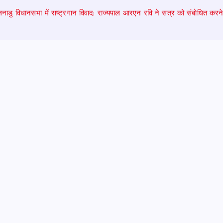
नाडु विधानसभा में राष्ट्रगान विवाद: राज्यपाल आरएन रवि ने सत्र को संबोधित कर