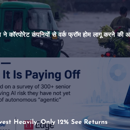
िस ने कॉरपोरेट कंपनियों से वर्क फ्रॉम होम लागू करने की 
vest Heavily, Only 12% See Returns