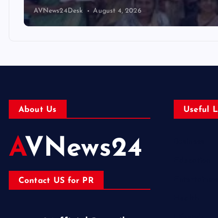
AVNews24Desk
August 4, 2026
About Us
Useful L
AVNews24
Business
Education
Entertainm
Contact US for PR
Health
Lifestyle