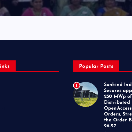
inks
Popular Posts
Sunkind Ind
1
Secures app
250 MWp o
Distributed
OpenAccess
ent
Orders, Str
the Order B
26-27