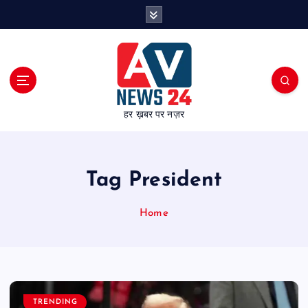
S
k
i
p
t
o
c
हर ख़बर पर नज़र
o
n
t
e
Tag President
n
t
Home
TRENDING