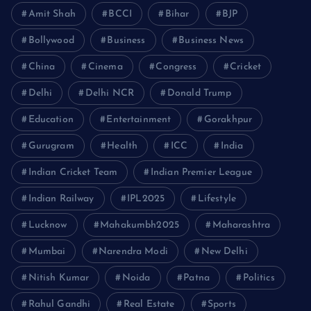
Amit Shah
BCCI
Bihar
BJP
Bollywood
Business
Business News
China
Cinema
Congress
Cricket
Delhi
Delhi NCR
Donald Trump
Education
Entertainment
Gorakhpur
Gurugram
Health
ICC
India
Indian Cricket Team
Indian Premier League
Indian Railway
IPL2025
Lifestyle
Lucknow
Mahakumbh2025
Maharashtra
Mumbai
Narendra Modi
New Delhi
Nitish Kumar
Noida
Patna
Politics
Rahul Gandhi
Real Estate
Sports