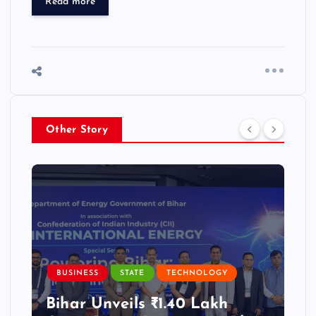
Read more
Other Story
BUSINESS
STATE
TECHNOLOGY
Bihar Unveils ₹1.40 Lakh