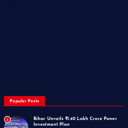
Lifestyle
Miscellaneous
National
Politics
Sports
State
Technology
Trending
Uncategorized
Popular Posts
Bihar Unveils ₹1.40 Lakh Crore Power
1
Investment Plan