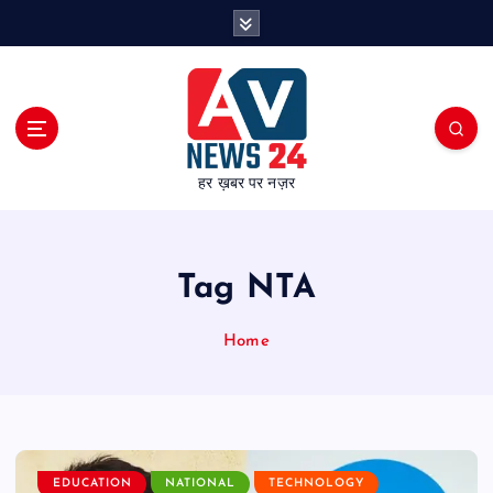
S
k
i
p
t
o
c
हर ख़बर पर नज़र
o
n
t
e
Tag NTA
n
t
Home
EDUCATION
NATIONAL
TECHNOLOGY