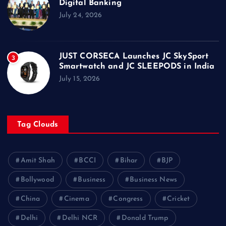
Digital Banking
July 24, 2026
JUST CORSECA Launches JC SkySport
3
Smartwatch and JC SLEEPODS in India
July 15, 2026
Tag Clouds
Amit Shah
BCCI
Bihar
BJP
Bollywood
Business
Business News
China
Cinema
Congress
Cricket
Delhi
Delhi NCR
Donald Trump