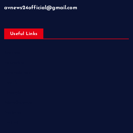
avnews24official@gmail.com
Useful Links
Business
Education
Entertainment
Health
Lifestyle
Miscellaneous
National
Politics
Sports