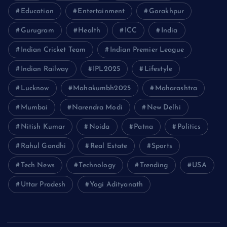
Education
Entertainment
Gorakhpur
Gurugram
Health
ICC
India
Indian Cricket Team
Indian Premier League
Indian Railway
IPL2025
Lifestyle
Lucknow
Mahakumbh2025
Maharashtra
Mumbai
Narendra Modi
New Delhi
Nitish Kumar
Noida
Patna
Politics
Rahul Gandhi
Real Estate
Sports
Tech News
Technology
Trending
USA
Uttar Pradesh
Yogi Adityanath