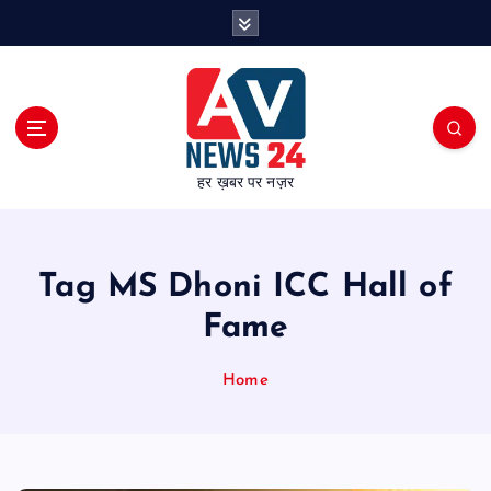
S
k
i
p
t
o
c
हर ख़बर पर नज़र
o
n
t
e
Tag MS Dhoni ICC Hall of
n
t
Fame
Home