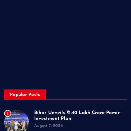
Miscellaneous
National
Politics
Sports
State
Technology
Trending
Uncategorized
Popular Posts
Bihar Unveils ₹1.40 Lakh Crore Power
1
Investment Plan
August 7, 2026