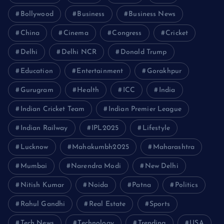
Bollywood
Business
Business News
China
Cinema
Congress
Cricket
Delhi
Delhi NCR
Donald Trump
Education
Entertainment
Gorakhpur
Gurugram
Health
ICC
India
Indian Cricket Team
Indian Premier League
Indian Railway
IPL2025
Lifestyle
Lucknow
Mahakumbh2025
Maharashtra
Mumbai
Narendra Modi
New Delhi
Nitish Kumar
Noida
Patna
Politics
Rahul Gandhi
Real Estate
Sports
Tech News
Technology
Trending
USA