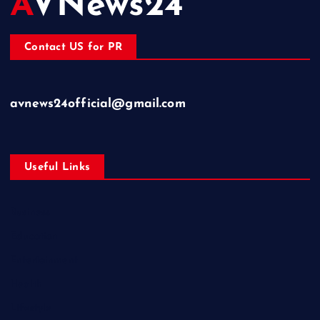
AVNews24
Contact US for PR
avnews24official@gmail.com
Useful Links
Business
Education
Entertainment
Health
Lifestyle