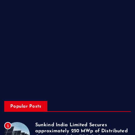
Lifestyle
Miscellaneous
National
Politics
Sports
State
Technology
Trending
Uncategorized
Popular Posts
Sunkind India Limited Secures
1
approximately 250 MWp of Distributed