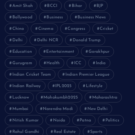
Amit Shah
BCCI
Bihar
BJP
Bollywood
Business
Business News
China
Cinema
Congress
Cricket
Delhi
Delhi NCR
Donald Trump
Education
Entertainment
Gorakhpur
Gurugram
Health
ICC
India
Indian Cricket Team
Indian Premier League
Indian Railway
IPL2025
Lifestyle
Lucknow
Mahakumbh2025
Maharashtra
Mumbai
Narendra Modi
New Delhi
Nitish Kumar
Noida
Patna
Politics
Rahul Gandhi
Real Estate
Sports