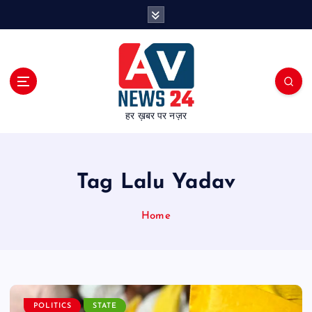
S
k
i
p
t
o
c
हर ख़बर पर नज़र
o
n
t
e
Tag Lalu Yadav
n
t
Home
POLITICS
STATE