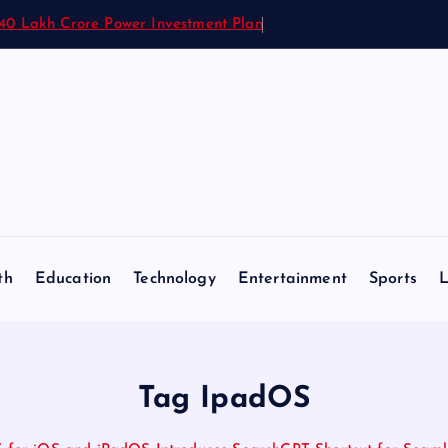
1.40 Lakh Crore Power Investment Plan
th
Education
Technology
Entertainment
Sports
L
Tag IpadOS