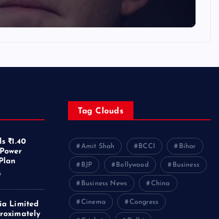
Tag Clouds
s ₹1.40
Amit Shah
BCCI
Bihar
 Power
Plan
BJP
Bollywood
Business
6
Business News
China
Cinema
Congress
ia Limited
roximately