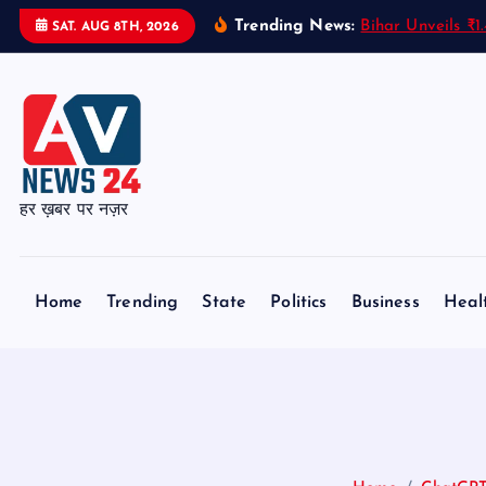
S
Trending News:
Bihar Unveils ₹
SAT. AUG 8TH, 2026
k
i
p
t
o
c
हर ख़बर पर नज़र
o
n
t
Home
Trending
State
Politics
Business
Heal
e
n
t