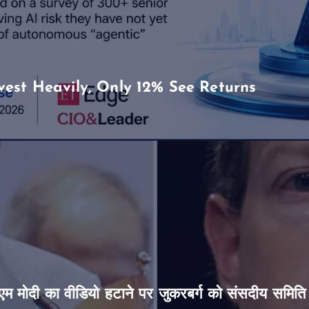
vest Heavily, Only 12% See Returns
’, पीएम मोदी का वीडियो हटाने पर जुकरबर्ग को संसदीय समित