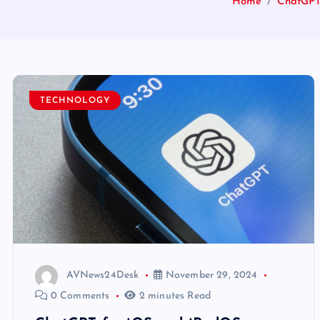
Home
ChatGPT
TECHNOLOGY
AVNews24Desk
November 29, 2024
0 Comments
2 minutes Read