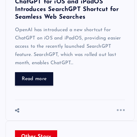
ChatGPT for iOS and iPadOS
Introduces SearchGPT Shortcut for
Seamless Web Searches
OpenAI has introduced a new shortcut for
ChatGPT on iOS and iPadOS, providing easier
access to the recently launched SearchGPT
feature. SearchGPT, which was rolled out last
month, enables ChatGPT…
Read more
Other Story