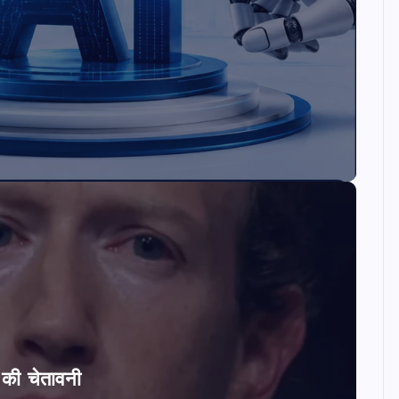
ि की चेतावनी