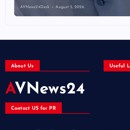
AVNews24Desk
August 5, 2026
About Us
Useful L
AVNews24
Business
Education
Entertainm
Contact US for PR
Health