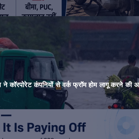
िस ने कॉरपोरेट कंपनियों से वर्क फ्रॉम होम लागू करने की 