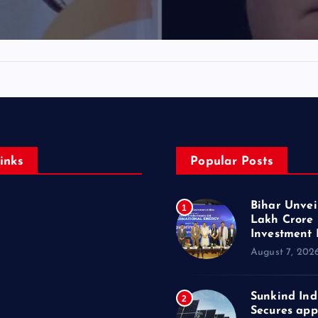
inks
Popular Posts
Bihar Unveil
1
Lakh Crore
Investment 
August 7, 202
ent
Sunkind Ind
2
Secures app