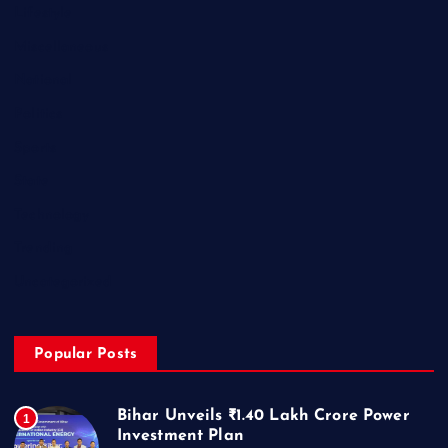
Lifestyle
Miscellaneous
National
Politics
Sports
State
Technology
Trending
Uncategorized
Popular Posts
Bihar Unveils ₹1.40 Lakh Crore Power
1
Investment Plan