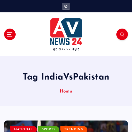
S
k
i
p
t
o
c
हर ख़बर पर नज़र
o
n
t
e
Tag IndiaVsPakistan
n
t
Home
NATIONAL
SPORTS
TRENDING