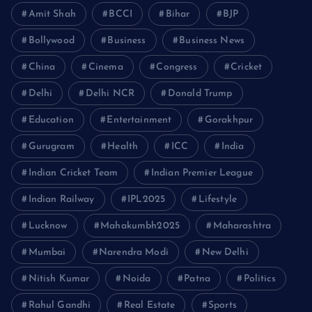
Amit Shah
BCCI
Bihar
BJP
Bollywood
Business
Business News
China
Cinema
Congress
Cricket
Delhi
Delhi NCR
Donald Trump
Education
Entertainment
Gorakhpur
Gurugram
Health
ICC
India
Indian Cricket Team
Indian Premier League
Indian Railway
IPL2025
Lifestyle
Lucknow
Mahakumbh2025
Maharashtra
Mumbai
Narendra Modi
New Delhi
Nitish Kumar
Noida
Patna
Politics
Rahul Gandhi
Real Estate
Sports