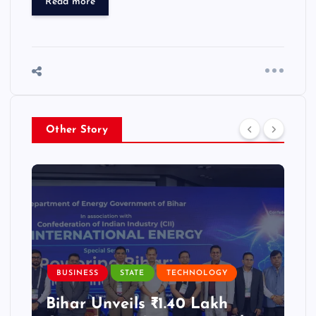
Read more
Other Story
BUSINESS
STATE
TECHNOLOGY
Bihar Unveils ₹1.40 Lakh