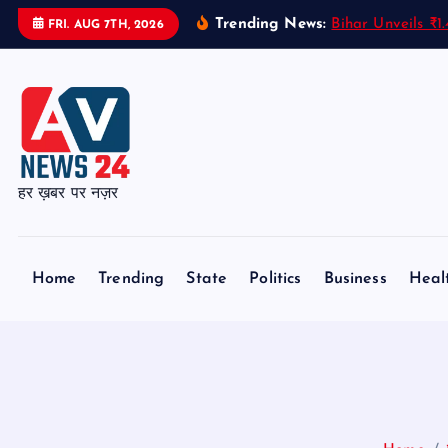
S
Trending News:
Bihar Unveils ₹1
FRI. AUG 7TH, 2026
k
i
p
t
o
c
हर ख़बर पर नज़र
o
n
t
Home
Trending
State
Politics
Business
Heal
e
n
t