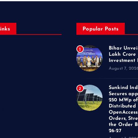
inks
Popular Posts
Bihar Unveil
1
Lakh Crore
Investment 
August 7, 202
ent
Sunkind Ind
2
Secures app
250 MWp o
Distributed
us
OpenAccess
Orders, Str
the Order B
26-27