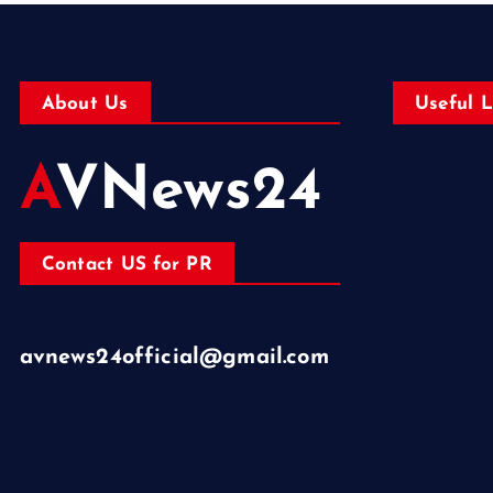
About Us
Useful L
AVNews24
Business
Education
Entertainm
Contact US for PR
Health
Lifestyle
avnews24official@gmail.com
Miscellaneo
National
Politics