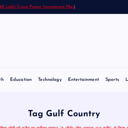
.40 Lakh Crore Power Investment Plan
th
Education
Technology
Entertainment
Sports
L
Tag Gulf Country