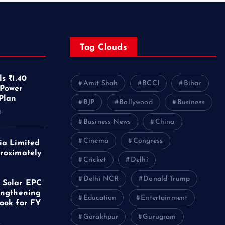
Tag Clouds
s ₹1.40
Amit Shah
BCCI
Bihar
 Power
Plan
BJP
Bollywood
Business
6
Business News
China
Cinema
Congress
ia Limited
roximately
Cricket
Delhi
f
Delhi NCR
Donald Trump
 Solar EPC
engthening
Education
Entertainment
ook for FY
Gorakhpur
Gurugram