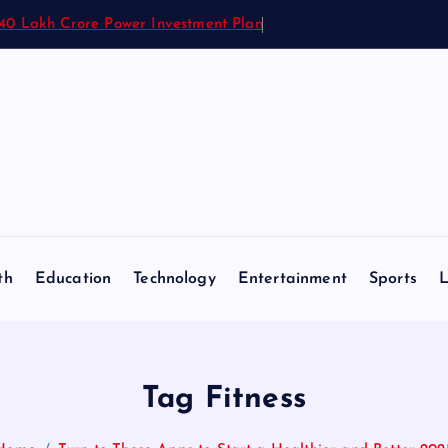
1.40 Lakh Crore Power Investment Plan
th
Education
Technology
Entertainment
Sports
L
Tag Fitness