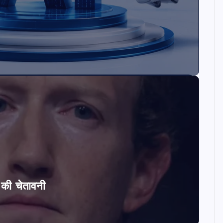
ि की चेतावनी