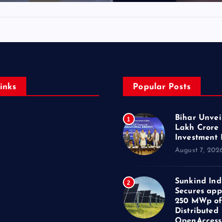
inks
Popular Posts
Bihar Unveil
1
Lakh Crore
Investment 
August 7, 202
ent
Sunkind Ind
2
Secures app
250 MWp o
Distributed
us
OpenAccess