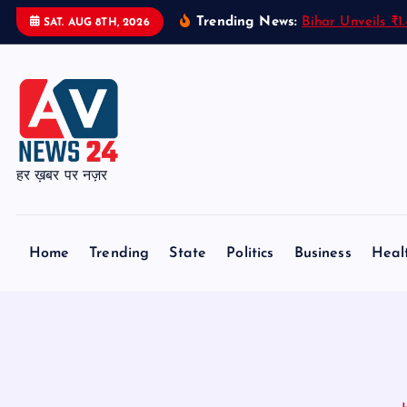
S
Trending News:
Bihar Unveils ₹
SAT. AUG 8TH, 2026
k
i
p
t
o
c
हर ख़बर पर नज़र
o
n
t
Home
Trending
State
Politics
Business
Heal
e
n
t