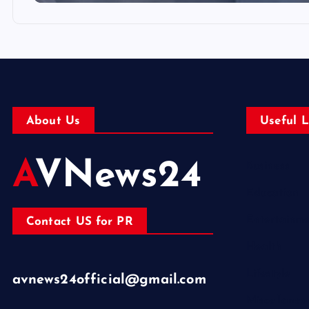
About Us
Useful L
AVNews24
Business
Education
Entertainm
Contact US for PR
Health
Lifestyle
avnews24official@gmail.com
Miscellaneo