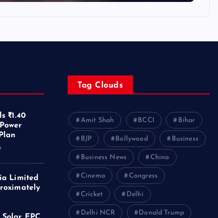
Tag Clouds
s ₹1.40
Amit Shah
BCCI
Bihar
 Power
Plan
BJP
Bollywood
Business
6
Business News
China
Cinema
Congress
ia Limited
roximately
Cricket
Delhi
f
Delhi NCR
Donald Trump
 Solar EPC