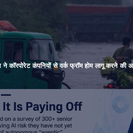
िस ने कॉरपोरेट कंपनियों से वर्क फ्रॉम होम लागू करने की 