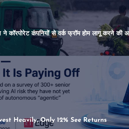
िस ने कॉरपोरेट कंपनियों से वर्क फ्रॉम होम लागू करने की 
vest Heavily, Only 12% See Returns