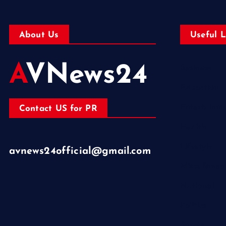
About Us
Useful L
AVNews24
Business
Education
Entertainm
Contact US for PR
Health
Lifestyle
avnews24official@gmail.com
Miscellaneo
National
Politics
Sports