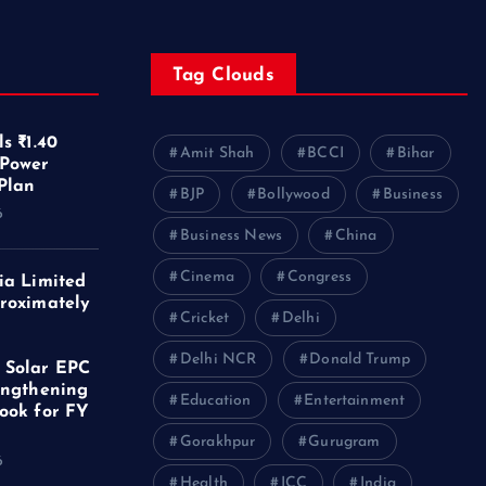
Tag Clouds
s ₹1.40
Amit Shah
BCCI
Bihar
 Power
Plan
BJP
Bollywood
Business
6
Business News
China
Cinema
Congress
ia Limited
roximately
Cricket
Delhi
f
Delhi NCR
Donald Trump
 Solar EPC
engthening
Education
Entertainment
ook for FY
Gorakhpur
Gurugram
6
Health
ICC
India