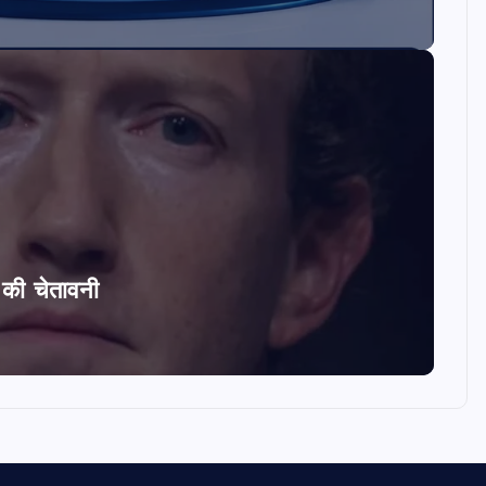
ि की चेतावनी