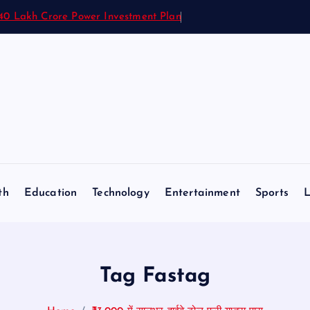
.40 Lakh Crore Power Investment Plan
th
Education
Technology
Entertainment
Sports
L
Tag Fastag