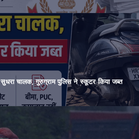
सुधरा चालक, गुरुग्राम पुलिस ने स्कूटर किया जब्त