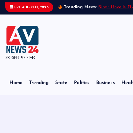
S
Trending News:
Bihar Unveils ₹1
FRI. AUG 7TH, 2026
k
i
p
t
o
c
हर ख़बर पर नज़र
o
n
t
Home
Trending
State
Politics
Business
Heal
e
n
t