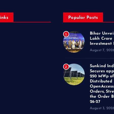
inks
Popular Posts
Bihar Unveil
1
Lakh Crore
Investment 
August 7, 202
ent
Sunkind Ind
2
Secures app
250 MWp o
Distributed
us
OpenAccess
Orders, Str
the Order B
26-27
August 3, 202