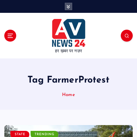
S
k
i
p
t
o
c
हर ख़बर पर नज़र
o
n
t
e
Tag FarmerProtest
n
t
Home
STATE
TRENDING