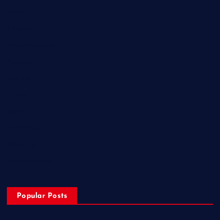
Health
Lifestyle
Miscellaneous
National
Politics
Sports
State
Technology
Trending
Uncategorized
Popular Posts