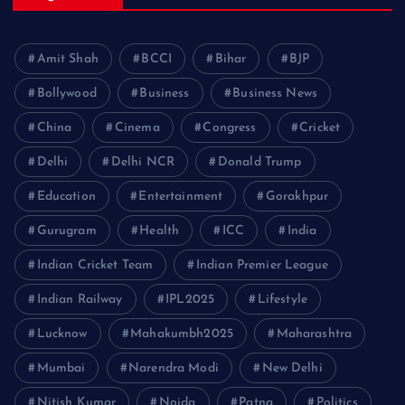
Amit Shah
BCCI
Bihar
BJP
Bollywood
Business
Business News
China
Cinema
Congress
Cricket
Delhi
Delhi NCR
Donald Trump
Education
Entertainment
Gorakhpur
Gurugram
Health
ICC
India
Indian Cricket Team
Indian Premier League
Indian Railway
IPL2025
Lifestyle
Lucknow
Mahakumbh2025
Maharashtra
Mumbai
Narendra Modi
New Delhi
Nitish Kumar
Noida
Patna
Politics