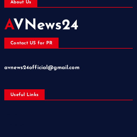
About Us
AVNews24
Contact US for PR
avnews24official@gmail.com
Useful Links
Business
Education
Entertainment