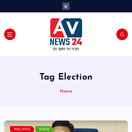
S
k
i
p
t
o
c
हर ख़बर पर नज़र
o
n
t
e
Tag Election
n
t
Home
POLITICS
STATE