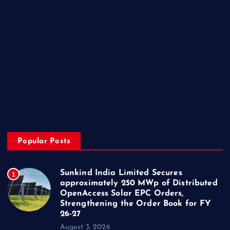
National
Politics
Sports
State
Technology
Trending
Uncategorized
Popular Posts
Sunkind India Limited Secures
1
approximately 250 MWp of Distributed
OpenAccess Solar EPC Orders,
Strengthening the Order Book for FY
26-27
August 3, 2026