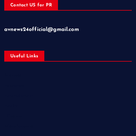
Contact US for PR
avnews24official@gmail.com
Useful Links
Business
Education
Entertainment
Health
Lifestyle
Miscellaneous