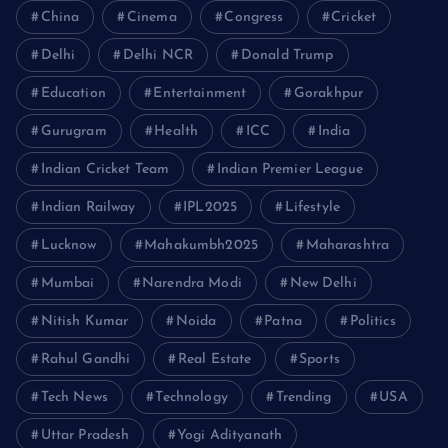
China
Cinema
Congress
Cricket
Delhi
Delhi NCR
Donald Trump
Education
Entertainment
Gorakhpur
Gurugram
Health
ICC
India
Indian Cricket Team
Indian Premier League
Indian Railway
IPL2025
Lifestyle
Lucknow
Mahakumbh2025
Maharashtra
Mumbai
Narendra Modi
New Delhi
Nitish Kumar
Noida
Patna
Politics
Rahul Gandhi
Real Estate
Sports
Tech News
Technology
Trending
USA
Uttar Pradesh
Yogi Adityanath