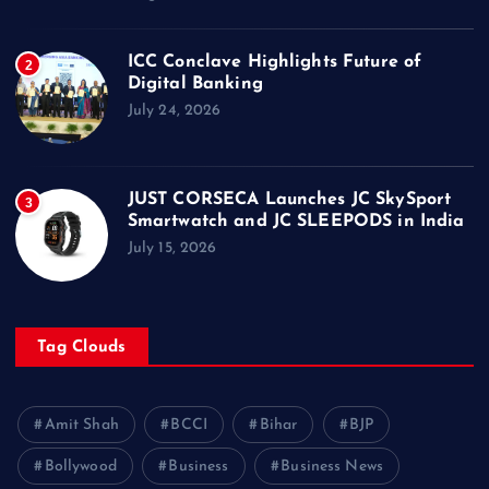
ICC Conclave Highlights Future of
2
Digital Banking
July 24, 2026
JUST CORSECA Launches JC SkySport
3
Smartwatch and JC SLEEPODS in India
July 15, 2026
Tag Clouds
Amit Shah
BCCI
Bihar
BJP
Bollywood
Business
Business News