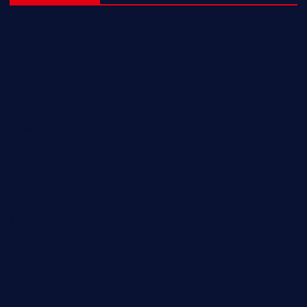
Business
Education
Entertainment
Health
Lifestyle
Miscellaneous
National
Politics
Sports
State
Technology
Trending