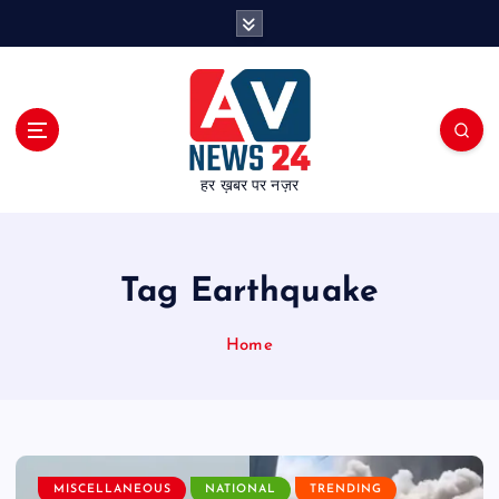
S
k
i
p
t
o
c
हर ख़बर पर नज़र
o
n
t
e
Tag Earthquake
n
t
Home
MISCELLANEOUS
NATIONAL
TRENDING