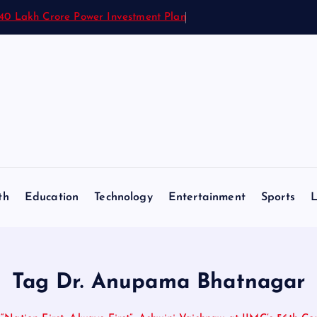
1.40 Lakh Crore Power Investment Plan
th
Education
Technology
Entertainment
Sports
L
Tag Dr. Anupama Bhatnagar