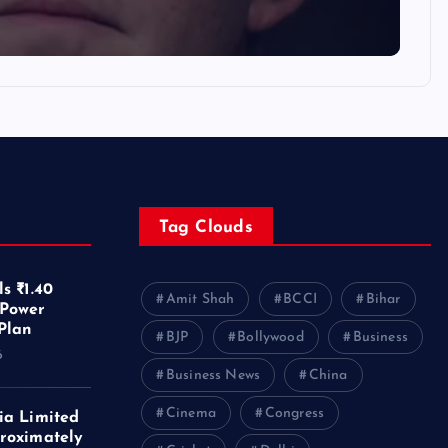
Tag Clouds
s ₹1.40
Amit Shah
BCCI
Bihar
 Power
Plan
BJP
Bollywood
Business
6
Business News
China
Cinema
Congress
ia Limited
roximately