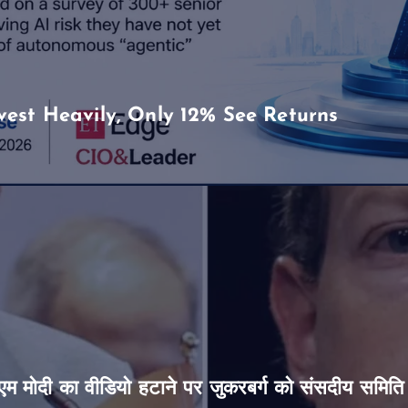
vest Heavily, Only 12% See Returns
’, पीएम मोदी का वीडियो हटाने पर जुकरबर्ग को संसदीय समित