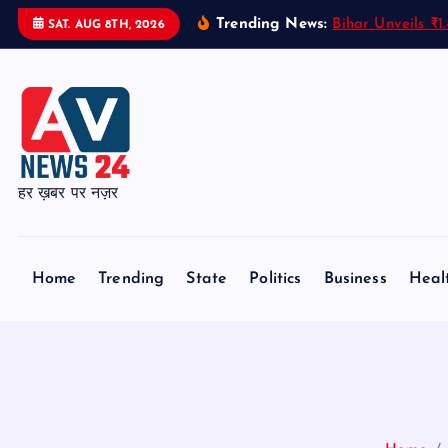
S
Trending News:
Bihar Unveils ₹
SAT. AUG 8TH, 2026
k
i
p
t
o
c
हर ख़बर पर नज़र
o
n
t
Home
Trending
State
Politics
Business
Heal
e
n
t