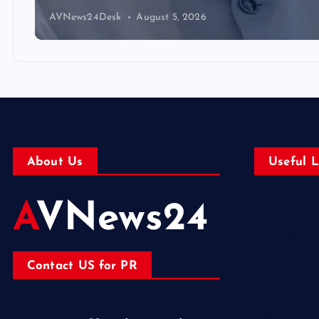
AVNews24Desk
August 5, 2026
About Us
Useful L
AVNews24
Business
Education
Entertainm
Contact US for PR
Health