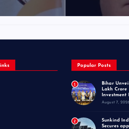
inks
Popular Posts
Bihar Unveil
1
Lakh Crore
Investment 
August 7, 202
ent
Sunkind Ind
2
Secures app