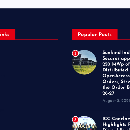
inks
Popular Posts
Sunkind Ind
1
Secures app
250 MWp o
Distributed
OpenAccess
ent
Orders, Str
the Order B
26-27
August 3, 202
us
ICC Concla
2
Highlights 