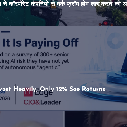
िस ने कॉरपोरेट कंपनियों से वर्क फ्रॉम होम लागू करने की 
vest Heavily, Only 12% See Returns