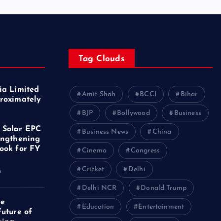
Tag Clouds
ia Limited
Amit Shah
BCCI
Bihar
roximately
f
BJP
Bollywood
Business
 Solar EPC
Business News
China
engthening
ook for FY
Cinema
Congress
Cricket
Delhi
6
Delhi NCR
Donald Trump
ve
Education
Entertainment
Future of