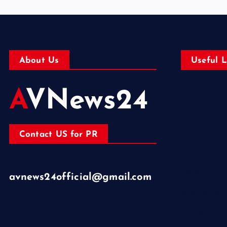
About Us
Useful L
AVNews24
Business
Education
Entertainm
Contact US for PR
Health
Lifestyle
avnews24official@gmail.com
Miscellaneo
National