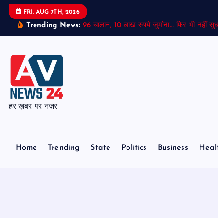
S
FRI. AUG 7TH, 2026
k
Trending News:
96 चालान, 10 लाख रुपये जुर्माना… फिर भी नहीं सुध
i
p
t
o
c
o
हर ख़बर पर नज़र
n
t
e
Home
Trending
State
Politics
Business
Heal
n
t