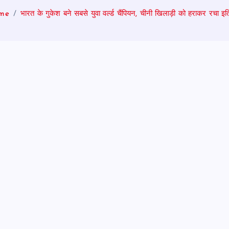
me
भारत के गुकेश बने सबसे युवा वर्ल्ड चैंपियन, चीनी खिलाड़ी को हराकर रचा इ