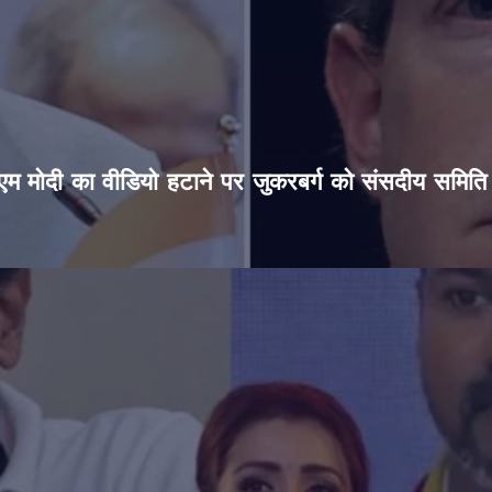
’, पीएम मोदी का वीडियो हटाने पर जुकरबर्ग को संसदीय समित