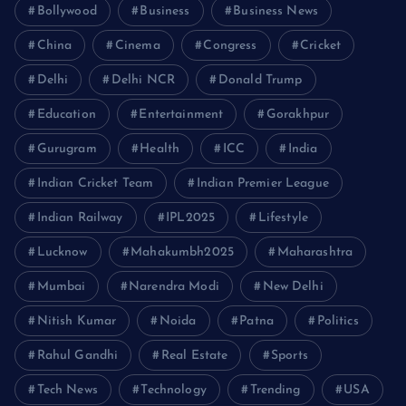
Bollywood
Business
Business News
China
Cinema
Congress
Cricket
Delhi
Delhi NCR
Donald Trump
Education
Entertainment
Gorakhpur
Gurugram
Health
ICC
India
Indian Cricket Team
Indian Premier League
Indian Railway
IPL2025
Lifestyle
Lucknow
Mahakumbh2025
Maharashtra
Mumbai
Narendra Modi
New Delhi
Nitish Kumar
Noida
Patna
Politics
Rahul Gandhi
Real Estate
Sports
Tech News
Technology
Trending
USA