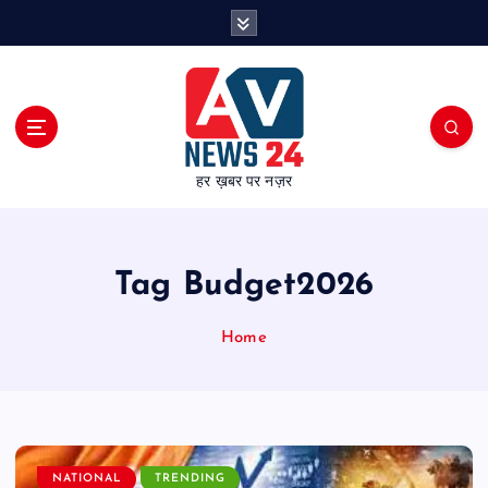
S
k
i
p
t
o
c
हर ख़बर पर नज़र
o
n
t
e
Tag Budget2026
n
t
Home
NATIONAL
TRENDING