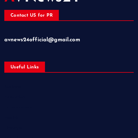
Contact US for PR
avnews24official@gmail.com
Useful Links
Business
Education
Entertainment
Health
Lifestyle