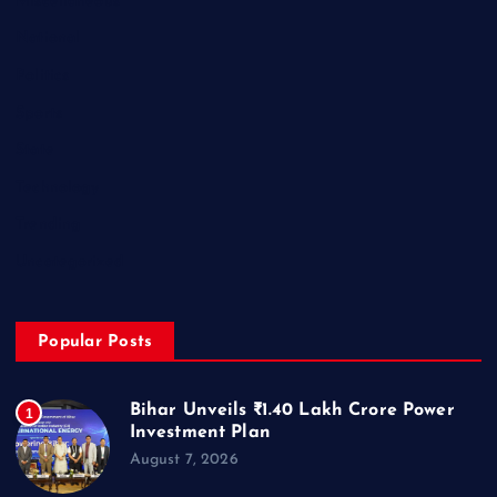
Miscellaneous
National
Politics
Sports
State
Technology
Trending
Uncategorized
Popular Posts
Bihar Unveils ₹1.40 Lakh Crore Power
1
Investment Plan
August 7, 2026