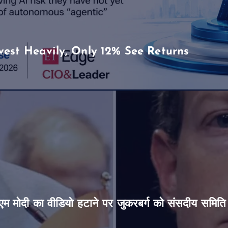
vest Heavily, Only 12% See Returns
’, पीएम मोदी का वीडियो हटाने पर जुकरबर्ग को संसदीय समित