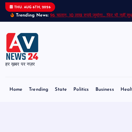
S
THU. AUG 6TH, 2026
k
Trending News:
96 चालान, 10 लाख रुपये जुर्माना… फिर भी नहीं सुध
i
p
t
o
c
o
हर ख़बर पर नज़र
n
t
e
Home
Trending
State
Politics
Business
Heal
n
t