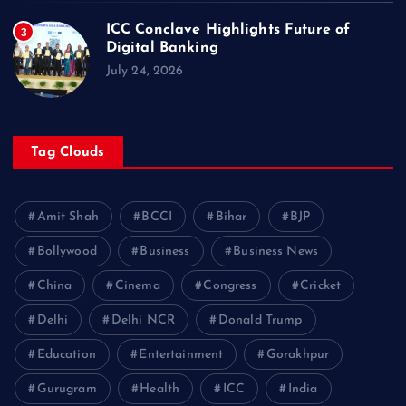
ICC Conclave Highlights Future of
3
Digital Banking
July 24, 2026
Tag Clouds
Amit Shah
BCCI
Bihar
BJP
Bollywood
Business
Business News
China
Cinema
Congress
Cricket
Delhi
Delhi NCR
Donald Trump
Education
Entertainment
Gorakhpur
Gurugram
Health
ICC
India