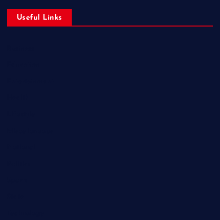
Useful Links
Business
Education
Entertainment
Health
Lifestyle
Miscellaneous
National
Politics
Sports
State
Technology