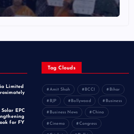
Tag Clouds
ia Limited
Amit Shah
BCCI
Bihar
roximately
f
BJP
Bollywood
Business
 Solar EPC
Business News
China
engthening
ook for FY
Cinema
Congress