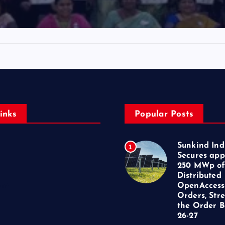
inks
Popular Posts
Sunkind Ind
1
Secures app
250 MWp o
Distributed
OpenAccess
ent
Orders, Str
the Order B
26-27