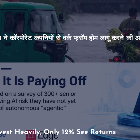
िस ने कॉरपोरेट कंपनियों से वर्क फ्रॉम होम लागू करने की 
vest Heavily, Only 12% See Returns