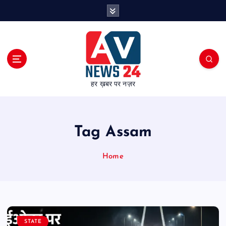
S
k
i
p
t
o
c
हर ख़बर पर नज़र
o
n
t
e
Tag Assam
n
t
Home
STATE