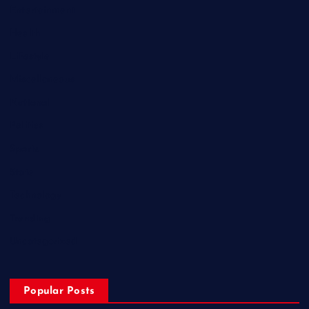
Entertainment
Health
Lifestyle
Miscellaneous
National
Politics
Sports
State
Technology
Trending
Uncategorized
Popular Posts