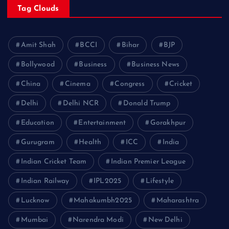
Tag Clouds
Amit Shah
BCCI
Bihar
BJP
Bollywood
Business
Business News
China
Cinema
Congress
Cricket
Delhi
Delhi NCR
Donald Trump
Education
Entertainment
Gorakhpur
Gurugram
Health
ICC
India
Indian Cricket Team
Indian Premier League
Indian Railway
IPL2025
Lifestyle
Lucknow
Mahakumbh2025
Maharashtra
Mumbai
Narendra Modi
New Delhi