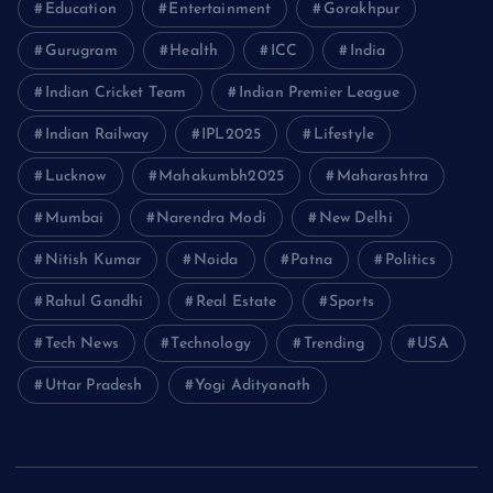
Education
Entertainment
Gorakhpur
Gurugram
Health
ICC
India
Indian Cricket Team
Indian Premier League
Indian Railway
IPL2025
Lifestyle
Lucknow
Mahakumbh2025
Maharashtra
Mumbai
Narendra Modi
New Delhi
Nitish Kumar
Noida
Patna
Politics
Rahul Gandhi
Real Estate
Sports
Tech News
Technology
Trending
USA
Uttar Pradesh
Yogi Adityanath