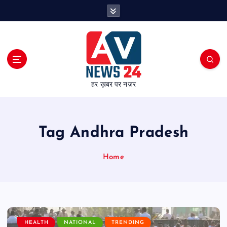
S
k
i
p
t
o
c
हर ख़बर पर नज़र
o
n
t
e
Tag Andhra Pradesh
n
t
Home
HEALTH
NATIONAL
TRENDING