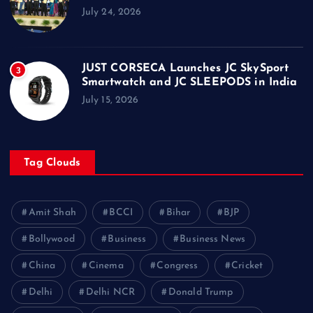
July 24, 2026
JUST CORSECA Launches JC SkySport
3
Smartwatch and JC SLEEPODS in India
July 15, 2026
Tag Clouds
Amit Shah
BCCI
Bihar
BJP
Bollywood
Business
Business News
China
Cinema
Congress
Cricket
Delhi
Delhi NCR
Donald Trump