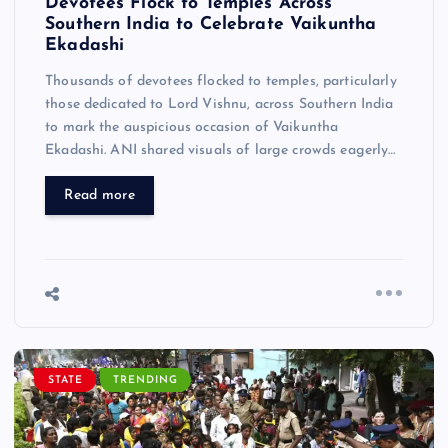
Devotees Flock to Temples Across
Southern India to Celebrate Vaikuntha
Ekadashi
Thousands of devotees flocked to temples, particularly
those dedicated to Lord Vishnu, across Southern India
to mark the auspicious occasion of Vaikuntha
Ekadashi. ANI shared visuals of large crowds eagerly…
Read more
STATE
TRENDING