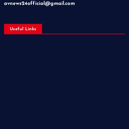
avnews24official@gmail.com
Useful Links
Business
Education
Entertainment
Health
Lifestyle
Miscellaneous
National
Politics
Sports