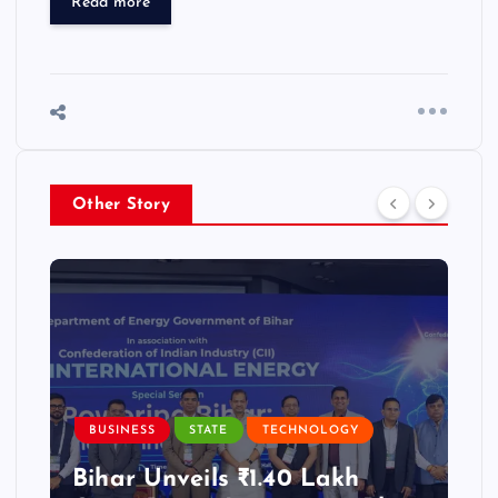
Read more
Other Story
BUSINESS
STATE
TECHNOLOGY
Bihar Unveils ₹1.40 Lakh