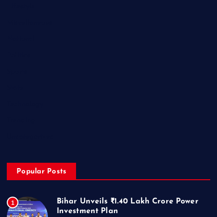
Lifestyle
Miscellaneous
National
Politics
Sports
State
Technology
Trending
Uncategorized
Popular Posts
Bihar Unveils ₹1.40 Lakh Crore Power
1
Investment Plan