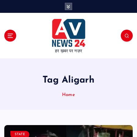
S
k
i
p
t
o
c
हर ख़बर पर नज़र
o
n
t
e
Tag Aligarh
n
t
Home
STATE