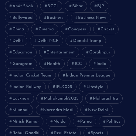
Amit Shah
BCCI
Bihar
BJP
Bollywood
Business
Business News
China
Cinema
Congress
Cricket
Delhi
Delhi NCR
Donald Trump
Education
Entertainment
Gorakhpur
Gurugram
Health
ICC
India
Indian Cricket Team
Indian Premier League
Indian Railway
IPL2025
Lifestyle
Lucknow
Mahakumbh2025
Maharashtra
Mumbai
Narendra Modi
New Delhi
Nitish Kumar
Noida
Patna
Politics
Rahul Gandhi
Real Estate
Sports