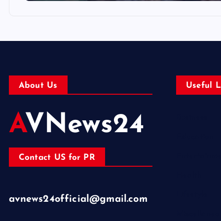
About Us
Useful L
AVNews24
Business
Education
Entertainm
Contact US for PR
Health
Lifestyle
avnews24official@gmail.com
Miscellaneo