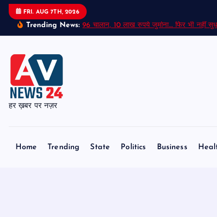
S
FRI. AUG 7TH, 2026
k
Trending News:
96 चालान, 10 लाख रुपये जुर्माना… फिर भी नहीं सुध
i
p
t
o
c
o
हर ख़बर पर नज़र
n
t
e
Home
Trending
State
Politics
Business
Heal
n
t