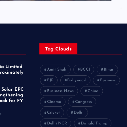
Tag Clouds
ia Limited
Amit Shah
BCCI
Bihar
roximately
f
BJP
Bollywood
Business
 Solar EPC
Business News
China
engthening
ook for FY
Cinema
Congress
Cricket
Delhi
6
Delhi NCR
Donald Trump