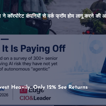
िस ने कॉरपोरेट कंपनियों से वर्क फ्रॉम होम लागू करने की 
vest Heavily, Only 12% See Returns