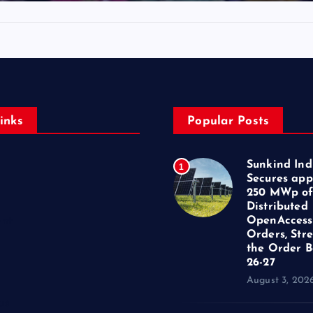
inks
Popular Posts
Sunkind Ind
1
Secures app
250 MWp o
Distributed
OpenAccess
ent
Orders, Str
the Order B
26-27
August 3, 202
us