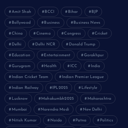
Amit Shah
BCCI
Bihar
BJP
Bollywood
Business
Business News
China
Cinema
Congress
Cricket
Delhi
Delhi NCR
Donald Trump
Education
Entertainment
Gorakhpur
Gurugram
Health
ICC
India
Indian Cricket Team
Indian Premier League
Indian Railway
IPL2025
Lifestyle
Lucknow
Mahakumbh2025
Maharashtra
Mumbai
Narendra Modi
New Delhi
Nitish Kumar
Noida
Patna
Politics