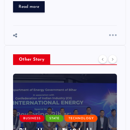
Read more
Other Story
BUSINESS
STATE
TECHNOLOGY