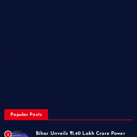
Health
Lifestyle
Miscellaneous
National
Politics
Sports
State
Technology
Trending
Uncategorized
Popular Posts
Bihar Unveils ₹1.40 Lakh Crore Power
1