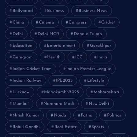
Bollywood
Business
Business News
China
Cinema
Congress
Cricket
Delhi
Delhi NCR
Donald Trump
Education
Entertainment
Gorakhpur
Gurugram
Health
ICC
India
Indian Cricket Team
Indian Premier League
Indian Railway
IPL2025
Lifestyle
Lucknow
Mahakumbh2025
Maharashtra
Mumbai
Narendra Modi
New Delhi
Nitish Kumar
Noida
Patna
Politics
Rahul Gandhi
Real Estate
Sports