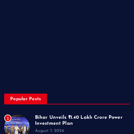
Miscellaneous
National
Politics
Sports
State
Technology
Trending
Uncategorized
Popular Posts
Bihar Unveils ₹1.40 Lakh Crore Power
1
Investment Plan
August 7, 2026