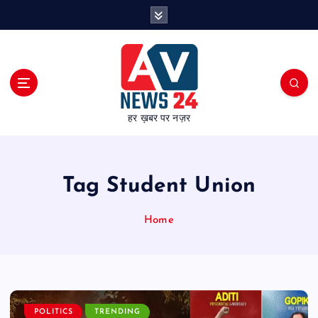
S
k
i
p
t
o
c
हर ख़बर पर नज़र
o
n
t
e
Tag Student Union
n
t
Home
POLITICS
TRENDING