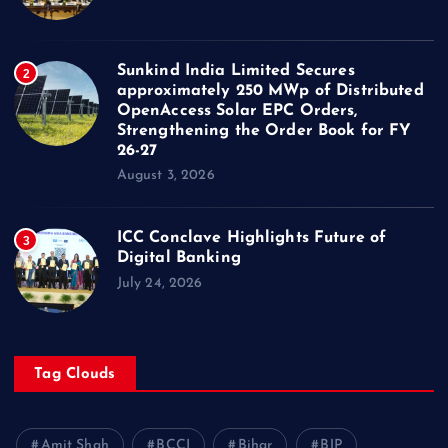
Sunkind India Limited Secures
2
approximately 250 MWp of Distributed
OpenAccess Solar EPC Orders,
Strengthening the Order Book for FY
26-27
August 3, 2026
ICC Conclave Highlights Future of
3
Digital Banking
July 24, 2026
Tag Clouds
Amit Shah
BCCI
Bihar
BJP