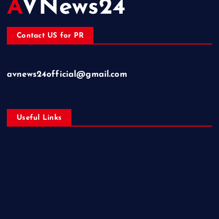
AVNews24
Contact US for PR
avnews24official@gmail.com
Useful Links
Business
Education
Entertainment
Health
Lifestyle