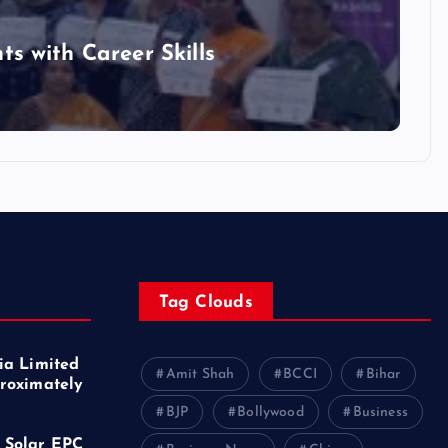
 with Career Skills
Tag Clouds
ia Limited
Amit Shah
BCCI
Bihar
roximately
f
BJP
Bollywood
Business
 Solar EPC