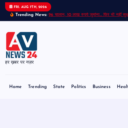
S
FRI. AUG 7TH, 2026
k
Trending News:
96 चालान, 10 लाख रुपये जुर्माना… फिर भी नहीं सुध
i
p
t
o
c
o
हर ख़बर पर नज़र
n
t
e
Home
Trending
State
Politics
Business
Heal
n
t