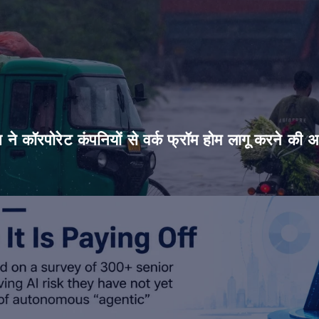
िस ने कॉरपोरेट कंपनियों से वर्क फ्रॉम होम लागू करने की 