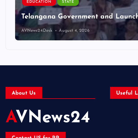
EDUCATION
STATE
Telangana Government and Launch 
AVNews24Desk
August 4, 2026
About Us
Useful L
AVNews24
Business
Education
Entertainm