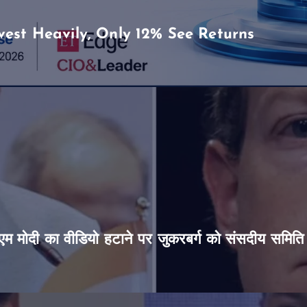
vest Heavily, Only 12% See Returns
’, पीएम मोदी का वीडियो हटाने पर जुकरबर्ग को संसदीय समित