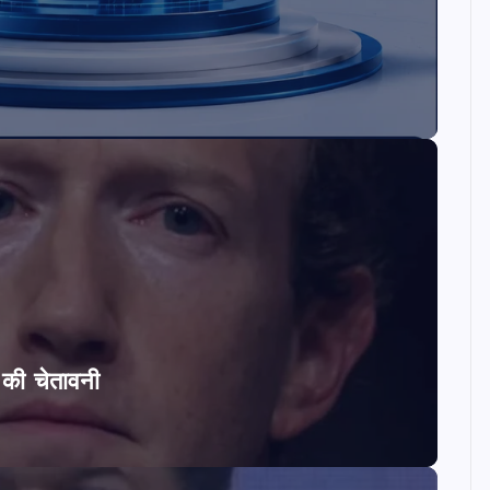
ि की चेतावनी