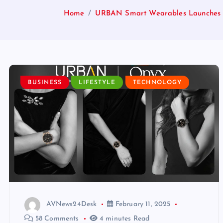
Home
URBAN Smart Wearables Launches P
BUSINESS
LIFESTYLE
TECHNOLOGY
AVNews24Desk
February 11, 2025
58 Comments
4 minutes Read