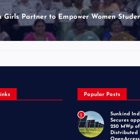
Girls Partner to Empower Women Students
inks
Popular Posts
Sunkind Ind
1
Secures app
250 MWp o
Distributed
OpenAccess
ent