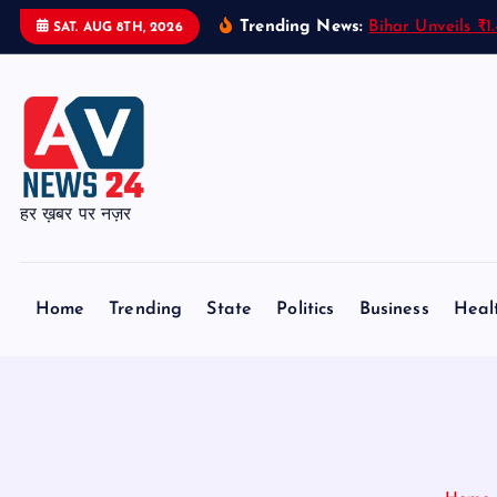
S
Trending News:
Bihar Unveils ₹
SAT. AUG 8TH, 2026
k
i
p
t
o
c
हर ख़बर पर नज़र
o
n
t
Home
Trending
State
Politics
Business
Heal
e
n
t