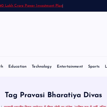
1.40 Lakh Crore Power Investment Plan
th
Education
Technology
Entertainment
Sports
L
Tag Pravasi Bharatiya Divas