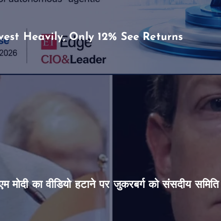
vest Heavily, Only 12% See Returns
’, पीएम मोदी का वीडियो हटाने पर जुकरबर्ग को संसदीय समित