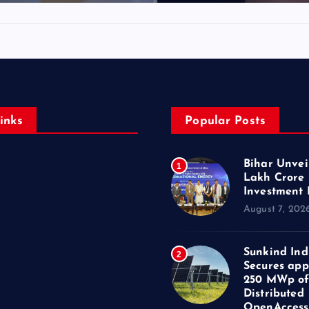
inks
Popular Posts
Bihar Unveil
1
Lakh Crore
Investment 
August 7, 202
ent
Sunkind Ind
2
Secures app
250 MWp o
Distributed
us
OpenAccess