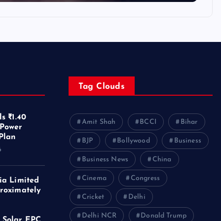
Tag Clouds
s ₹1.40
Amit Shah
BCCI
Bihar
 Power
Plan
BJP
Bollywood
Business
6
Business News
China
Cinema
Congress
ia Limited
roximately
Cricket
Delhi
f
Delhi NCR
Donald Trump
 Solar EPC