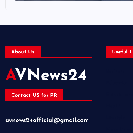
About Us
Useful L
AVNews24
Business
Education
Entertainm
Contact US for PR
Health
Lifestyle
avnews24official@gmail.com
Miscellaneo