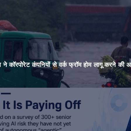
िस ने कॉरपोरेट कंपनियों से वर्क फ्रॉम होम लागू करने की 