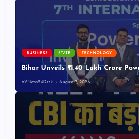
BUSINESS
STATE
TECHNOLOGY
Bihar Unveils ₹1.40 Lakh Crore Pow
AVNews24Desk
August 7, 2026