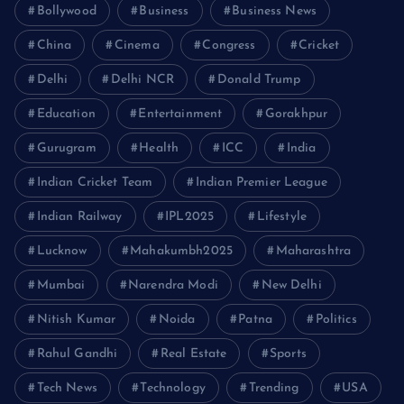
Bollywood
Business
Business News
China
Cinema
Congress
Cricket
Delhi
Delhi NCR
Donald Trump
Education
Entertainment
Gorakhpur
Gurugram
Health
ICC
India
Indian Cricket Team
Indian Premier League
Indian Railway
IPL2025
Lifestyle
Lucknow
Mahakumbh2025
Maharashtra
Mumbai
Narendra Modi
New Delhi
Nitish Kumar
Noida
Patna
Politics
Rahul Gandhi
Real Estate
Sports
Tech News
Technology
Trending
USA