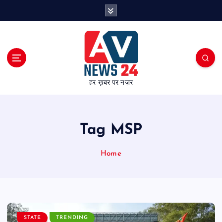
S
k
i
p
t
o
c
हर ख़बर पर नज़र
o
n
t
e
Tag MSP
n
t
Home
STATE
TRENDING