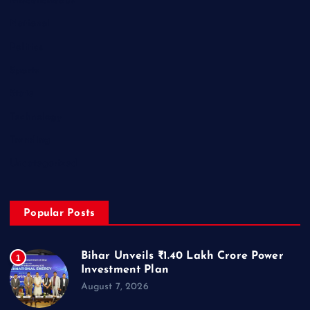
Miscellaneous
National
Politics
Sports
State
Technology
Trending
Uncategorized
Popular Posts
Bihar Unveils ₹1.40 Lakh Crore Power
1
Investment Plan
August 7, 2026