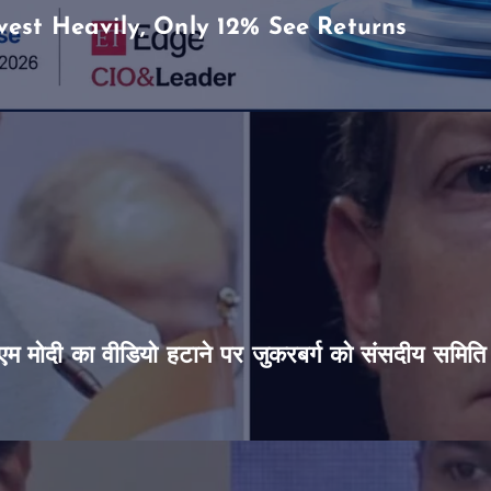
vest Heavily, Only 12% See Returns
’, पीएम मोदी का वीडियो हटाने पर जुकरबर्ग को संसदीय समित