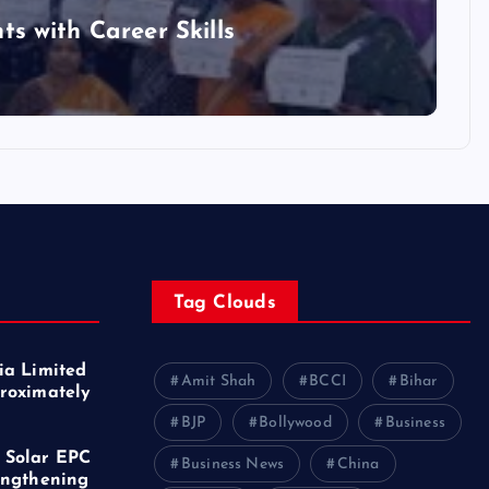
 with Career Skills
Tag Clouds
ia Limited
Amit Shah
BCCI
Bihar
roximately
f
BJP
Bollywood
Business
 Solar EPC
Business News
China
engthening