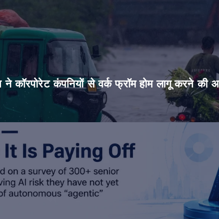
िस ने कॉरपोरेट कंपनियों से वर्क फ्रॉम होम लागू करने की 