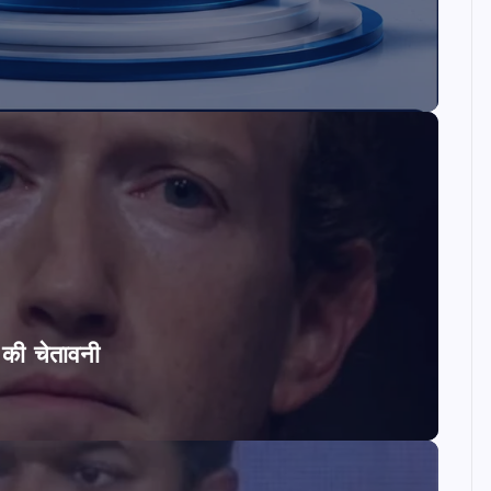
ि की चेतावनी