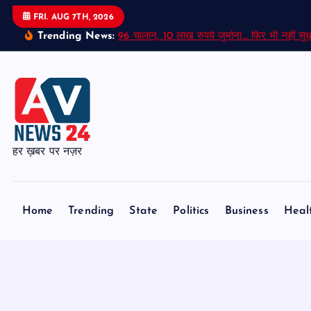
S
FRI. AUG 7TH, 2026
k
Trending News:
96 चालान, 10 लाख रुपये जुर्माना… फिर भी नहीं सुध
i
p
t
o
c
o
हर ख़बर पर नज़र
n
t
e
Home
Trending
State
Politics
Business
Heal
n
t