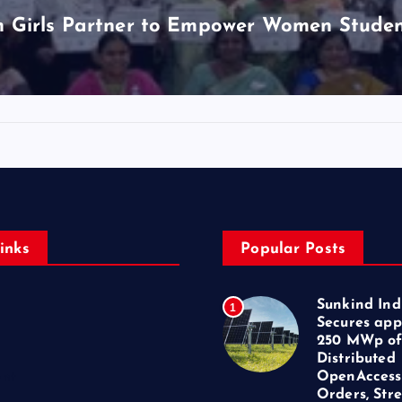
Girls Partner to Empower Women Students
inks
Popular Posts
Sunkind Ind
1
Secures app
250 MWp o
Distributed
OpenAccess
ent
Orders, Str