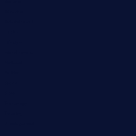
Business
Education
Entertainment
Health
Lifestyle
Miscellaneous
National
Politics
Sports
State
Technology
Trending
Uncategorized