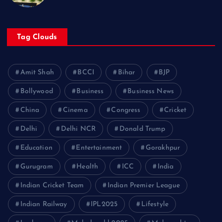
Tag Clouds
Amit Shah
BCCI
Bihar
BJP
Bollywood
Business
Business News
China
Cinema
Congress
Cricket
Delhi
Delhi NCR
Donald Trump
Education
Entertainment
Gorakhpur
Gurugram
Health
ICC
India
Indian Cricket Team
Indian Premier League
Indian Railway
IPL2025
Lifestyle