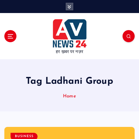
S
k
i
p
t
o
c
हर ख़बर पर नज़र
o
n
t
e
Tag Ladhani Group
n
t
Home
BUSINESS