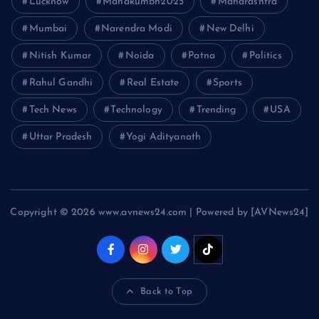
Lucknow
Mahakumbh2025
Maharashtra
Mumbai
Narendra Modi
New Delhi
Nitish Kumar
Noida
Patna
Politics
Rahul Gandhi
Real Estate
Sports
Tech News
Technology
Trending
USA
Uttar Pradesh
Yogi Adityanath
Copyright © 2026 www.avnews24.com | Powered by [AVNews24]
Back to Top