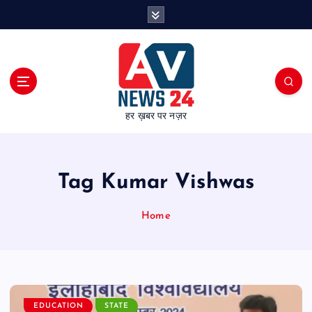
S
k
i
p
t
o
c
हर ख़बर पर नज़र
o
n
t
e
Tag Kumar Vishwas
n
t
Home
EDUCATION
STATE