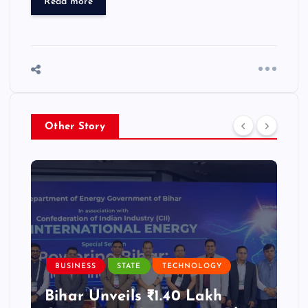
Read more
Other Story
BUSINESS
STATE
TECHNOLOGY
Bihar Unveils ₹1.40 Lakh