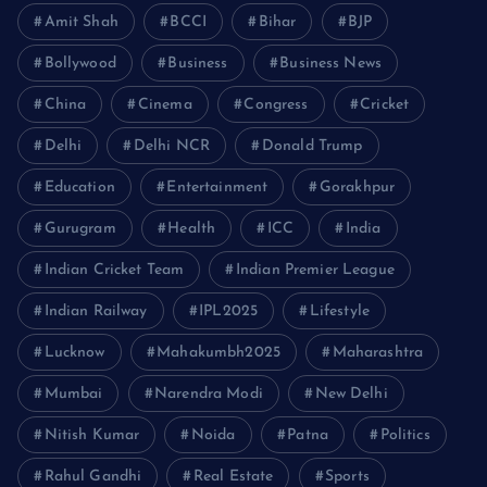
Amit Shah
BCCI
Bihar
BJP
Bollywood
Business
Business News
China
Cinema
Congress
Cricket
Delhi
Delhi NCR
Donald Trump
Education
Entertainment
Gorakhpur
Gurugram
Health
ICC
India
Indian Cricket Team
Indian Premier League
Indian Railway
IPL2025
Lifestyle
Lucknow
Mahakumbh2025
Maharashtra
Mumbai
Narendra Modi
New Delhi
Nitish Kumar
Noida
Patna
Politics
Rahul Gandhi
Real Estate
Sports