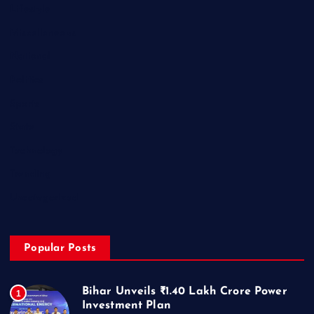
Lifestyle
Miscellaneous
National
Politics
Sports
State
Technology
Trending
Uncategorized
Popular Posts
Bihar Unveils ₹1.40 Lakh Crore Power
1
Investment Plan