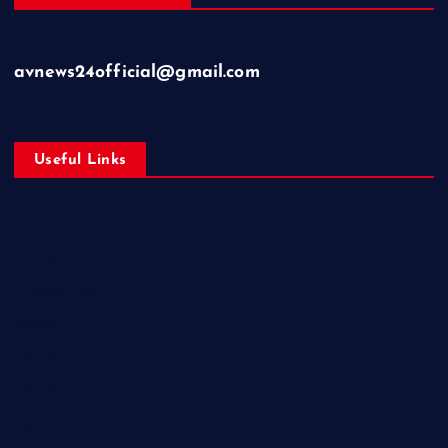
avnews24official@gmail.com
Useful Links
Business
Education
Entertainment
Health
Lifestyle
Miscellaneous
National