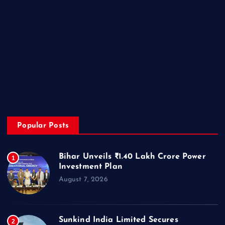
Politics
Sports
State
Technology
Trending
Uncategorized
Popular Posts
Bihar Unveils ₹1.40 Lakh Crore Power
1
Investment Plan
August 7, 2026
Sunkind India Limited Secures
2