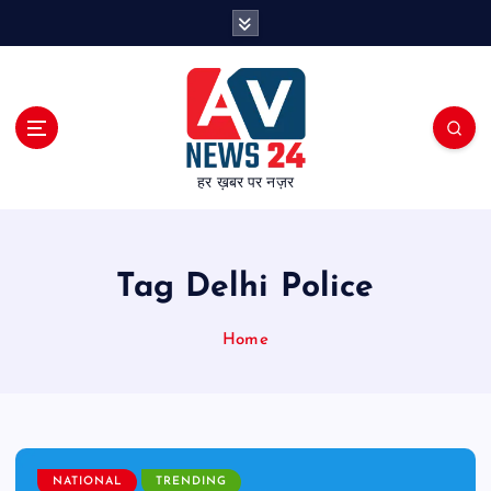
S
k
i
p
t
o
c
हर ख़बर पर नज़र
o
n
t
e
Tag Delhi Police
n
t
Home
NATIONAL
TRENDING