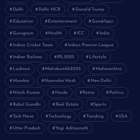
Delhi
Delhi NCR
Donald Trump
Education
Entertainment
Gorakhpur
Gurugram
Health
ICC
India
Indian Cricket Team
Indian Premier League
Indian Railway
IPL2025
Lifestyle
Lucknow
Mahakumbh2025
Maharashtra
Mumbai
Narendra Modi
New Delhi
Nitish Kumar
Noida
Patna
Politics
Rahul Gandhi
Real Estate
Sports
Tech News
Technology
Trending
USA
Uttar Pradesh
Yogi Adityanath