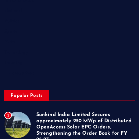
Miscellaneous
National
Politics
Sports
State
Technology
Trending
Uncategorized
Popular Posts
Sunkind India Limited Secures
1
approximately 250 MWp of Distributed
OpenAccess Solar EPC Orders,
Strengthening the Order Book for FY