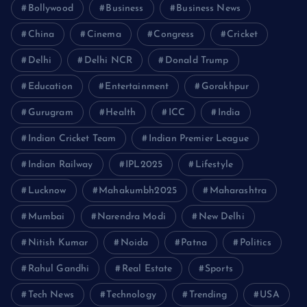
Bollywood
Business
Business News
China
Cinema
Congress
Cricket
Delhi
Delhi NCR
Donald Trump
Education
Entertainment
Gorakhpur
Gurugram
Health
ICC
India
Indian Cricket Team
Indian Premier League
Indian Railway
IPL2025
Lifestyle
Lucknow
Mahakumbh2025
Maharashtra
Mumbai
Narendra Modi
New Delhi
Nitish Kumar
Noida
Patna
Politics
Rahul Gandhi
Real Estate
Sports
Tech News
Technology
Trending
USA