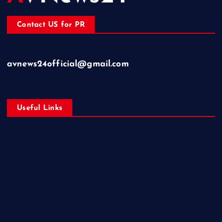
Contact US for PR
avnews24official@gmail.com
Useful Links
Business
Education
Entertainment
Health
Lifestyle