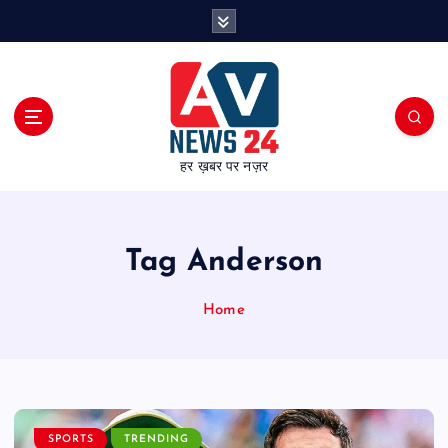
S
k
i
p
t
o
c
हर ख़बर पर नज़र
o
n
t
e
Tag Anderson
n
t
Home
SPORTS
TRENDING