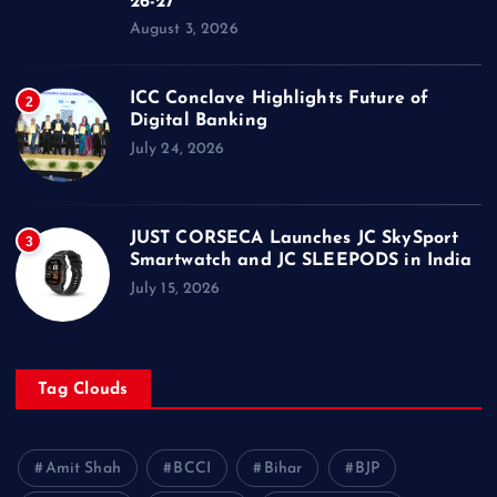
26-27
August 3, 2026
ICC Conclave Highlights Future of
2
Digital Banking
July 24, 2026
JUST CORSECA Launches JC SkySport
3
Smartwatch and JC SLEEPODS in India
July 15, 2026
Tag Clouds
Amit Shah
BCCI
Bihar
BJP