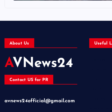
About Us
Useful L
AVNews24
Business
Education
Entertainm
Contact US for PR
Health
Lifestyle
avnews24official@gmail.com
Miscellaneo