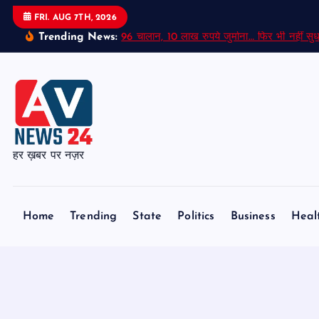
S
FRI. AUG 7TH, 2026
k
Trending News:
96 चालान, 10 लाख रुपये जुर्माना… फिर भी नहीं सुध
i
p
t
o
c
o
हर ख़बर पर नज़र
n
t
e
Home
Trending
State
Politics
Business
Heal
n
t