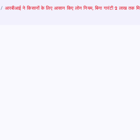
आरबीआई ने किसानों के लिए आसान किए लोन नियम, बिना गारंटी 2 लाख तक मि