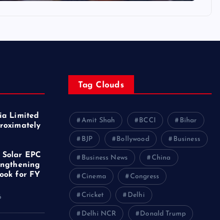
Tag Clouds
ia Limited
Amit Shah
BCCI
Bihar
roximately
f
BJP
Bollywood
Business
 Solar EPC
Business News
China
engthening
ook for FY
Cinema
Congress
Cricket
Delhi
6
Delhi NCR
Donald Trump