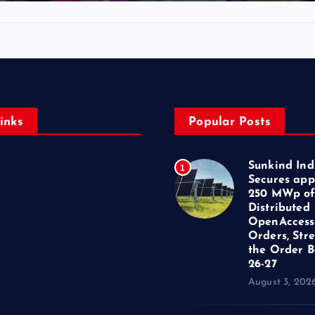
inks
Popular Posts
Sunkind Ind
1
Secures app
250 MWp o
Distributed
OpenAccess
ent
Orders, Str
the Order B
26-27
August 3, 202
us