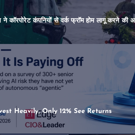
िस ने कॉरपोरेट कंपनियों से वर्क फ्रॉम होम लागू करने की 
vest Heavily, Only 12% See Returns