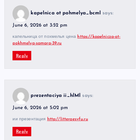
kapelnica ot pohmelya_bcml
says:
June 6, 2026 at 3:52 pm
капельница от похмелья цена
https://kapelnicza-ot-
pokhmelya-samara-39.ru
Reply
prezentaciya ii_hlMl
says:
June 6, 2026 at 5:02 pm
ии презентация
http://litteraesvfu.ru
Reply