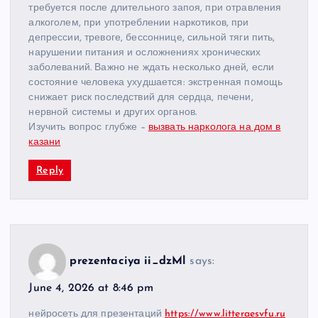
требуется после длительного запоя, при отравления
алкоголем, при употреблении наркотиков, при
депрессии, тревоге, бессоннице, сильной тяги пить,
нарушении питания и осложнениях хронических
заболеваний. Важно не ждать несколько дней, если
состояние человека ухудшается: экстренная помощь
снижает риск последствий для сердца, печени,
нервной системы и других органов.
Изучить вопрос глубже –
вызвать нарколога на дом в
казани
Reply
prezentaciya ii_dzMl
says:
June 4, 2026 at 8:46 pm
нейросеть для презентаций
https://www.litteraesvfu.ru