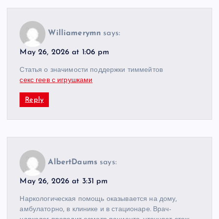
Williamerymn
says:
May 26, 2026 at 1:06 pm
Статья о значимости поддержки тиммейтов
секс геев с игрушками
Reply
AlbertDaums
says:
May 26, 2026 at 3:31 pm
Наркологическая помощь оказывается на дому,
амбулаторно, в клинике и в стационаре. Врач-