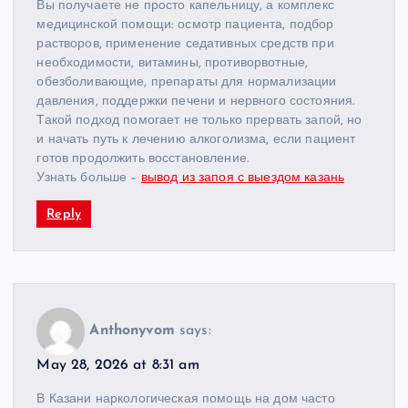
Вы получаете не просто капельницу, а комплекс
медицинской помощи: осмотр пациента, подбор
растворов, применение седативных средств при
необходимости, витамины, противорвотные,
обезболивающие, препараты для нормализации
давления, поддержки печени и нервного состояния.
Такой подход помогает не только прервать запой, но
и начать путь к лечению алкоголизма, если пациент
готов продолжить восстановление.
Узнать больше –
вывод из запоя с выездом казань
Reply
Anthonyvom
says:
May 28, 2026 at 8:31 am
В Казани наркологическая помощь на дом часто