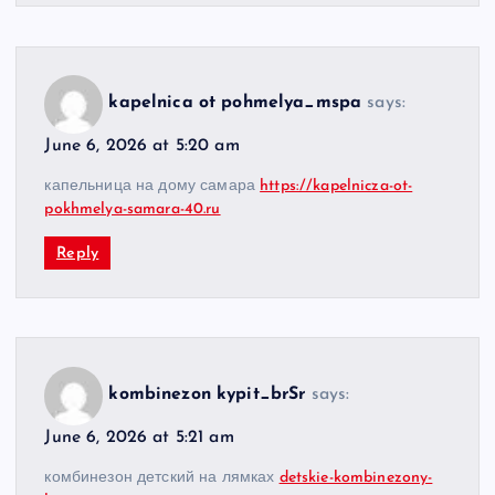
kapelnica ot pohmelya_mspa
says:
June 6, 2026 at 5:20 am
капельница на дому самара
https://kapelnicza-ot-
pokhmelya-samara-40.ru
Reply
kombinezon kypit_brSr
says:
June 6, 2026 at 5:21 am
комбинезон детский на лямках
detskie-kombinezony-