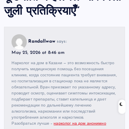
जुली प्रतिक्रियाएँ
”
Randallwaw
says:
May 25, 2026 at 8:46 am
Нарколог на дом в Казани — это возможность быстро
получить медицинскую помощь без посещения
клинике, когда состояние пациента требует внимания,
но госпитализация в стационар пока не является
обязательной. Врач приезжает по указанному адресу,
проводит осмотр, оценивает симптомы интоксикации,
подбирает препараты, ставит капельница и дает
рекомендации по дальнейшему лечению
алкоголизма, наркомании или последствий
употребления алкоголя и наркотиков.
Разобраться лучше –
нарколог на дом анонимно