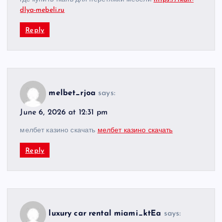
dlya-mebeli.ru
Reply
melbet_rjoa
says:
June 6, 2026 at 12:31 pm
мелбет казино скачать
мелбет казино скачать
Reply
luxury car rental miami_ktEa
says: