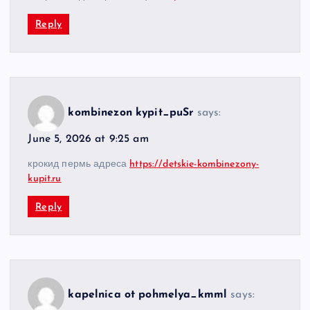
Reply
kombinezon kypit_puSr
says:
June 5, 2026 at 9:25 am
крокид пермь адреса
https://detskie-kombinezony-
kupit.ru
Reply
kapelnica ot pohmelya_kmml
says: