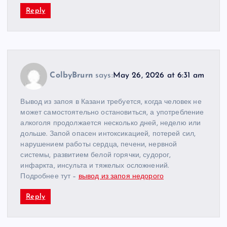
Reply
ColbyBrurn
says:
May 26, 2026 at 6:31 am
Вывод из запоя в Казани требуется, когда человек не
может самостоятельно остановиться, а употребление
алкоголя продолжается несколько дней, неделю или
дольше. Запой опасен интоксикацией, потерей сил,
нарушением работы сердца, печени, нервной
системы, развитием белой горячки, судорог,
инфаркта, инсульта и тяжелых осложнений.
Подробнее тут –
вывод из запоя недорого
Reply