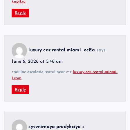
kupit.ru
Reply
luxury car rental miami_ocEa
says:
June 6, 2026 at 5:46 am
cadillac escalade rental near me
luxury-car-rental-miami-
1.com
Reply
syvenirnaya prodykciya s