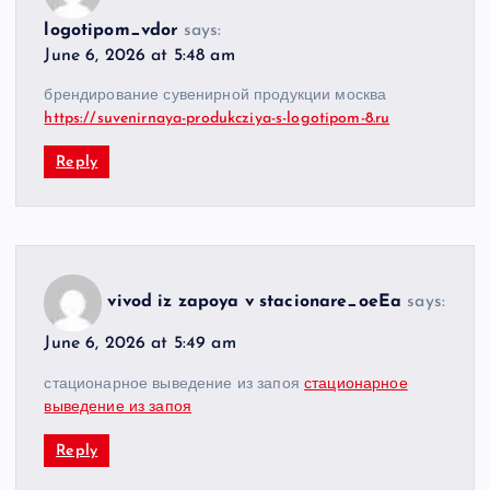
logotipom_vdor
says:
June 6, 2026 at 5:48 am
брендирование сувенирной продукции москва
https://suvenirnaya-produkcziya-s-logotipom-8.ru
Reply
vivod iz zapoya v stacionare_oeEa
says:
June 6, 2026 at 5:49 am
стационарное выведение из запоя
стационарное
выведение из запоя
Reply