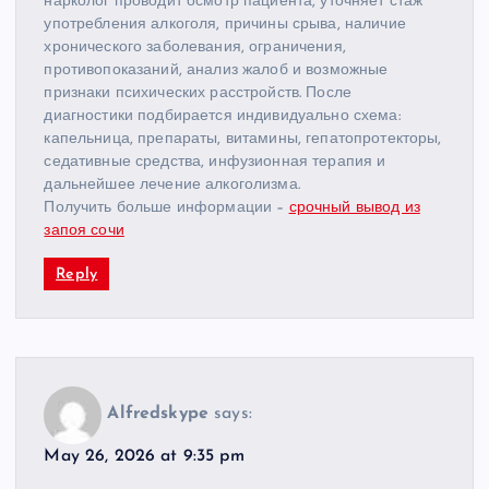
нарколог проводит осмотр пациента, уточняет стаж
употребления алкоголя, причины срыва, наличие
хронического заболевания, ограничения,
противопоказаний, анализ жалоб и возможные
признаки психических расстройств. После
диагностики подбирается индивидуально схема:
капельница, препараты, витамины, гепатопротекторы,
седативные средства, инфузионная терапия и
дальнейшее лечение алкоголизма.
Получить больше информации –
срочный вывод из
запоя сочи
Reply
Alfredskype
says:
May 26, 2026 at 9:35 pm