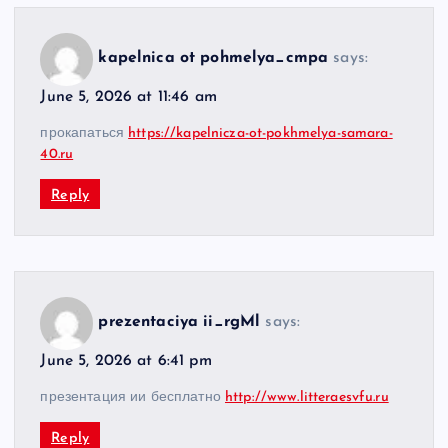
kapelnica ot pohmelya_cmpa
says:
June 5, 2026 at 11:46 am
прокапаться
https://kapelnicza-ot-pokhmelya-samara-
40.ru
Reply
prezentaciya ii_rgMl
says:
June 5, 2026 at 6:41 pm
презентация ии бесплатно
http://www.litteraesvfu.ru
Reply