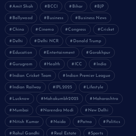
Amit Shah
BCCI
Bihar
BJP
Bollywood
Business
Business News
China
Cinema
Congress
Cricket
Delhi
Delhi NCR
Donald Trump
Education
Entertainment
Gorakhpur
Gurugram
Health
ICC
India
Indian Cricket Team
Indian Premier League
Indian Railway
IPL2025
Lifestyle
Lucknow
Mahakumbh2025
Maharashtra
Mumbai
Narendra Modi
New Delhi
Nitish Kumar
Noida
Patna
Politics
Rahul Gandhi
Real Estate
Sports