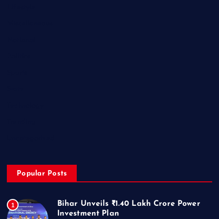
Lifestyle
Miscellaneous
National
Politics
Sports
State
Technology
Trending
Uncategorized
Popular Posts
Bihar Unveils ₹1.40 Lakh Crore Power
1
Investment Plan