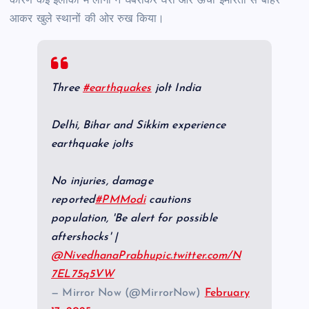
कारण कई इलाकों में लोगों ने घबराकर घरों और ऊंची इमारतों से बाहर
आकर खुले स्थानों की ओर रुख किया।
Three
#earthquakes
jolt India
Delhi, Bihar and Sikkim experience
earthquake jolts
No injuries, damage
reported
#PMModi
cautions
population, 'Be alert for possible
aftershocks' |
@NivedhanaPrabhu
pic.twitter.com/N
7EL75q5VW
— Mirror Now (@MirrorNow)
February