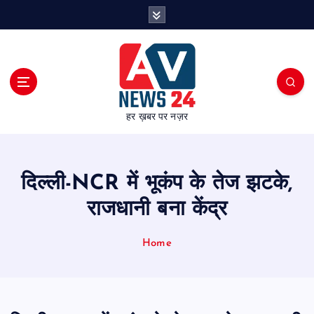
S
k
i
p
t
o
c
हर ख़बर पर नज़र
o
n
t
e
दिल्ली-NCR में भूकंप के तेज झटके,
n
t
राजधानी बना केंद्र
Home