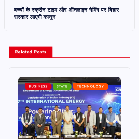
s
बच्चों के स्क्रीन टाइम और ऑनलाइन गेमिंग पर बिहार
t
सरकार लाएगी कानून
n
a
Related Posts
v
i
BUSINESS
STATE
TECHNOLOGY
g
a
t
i