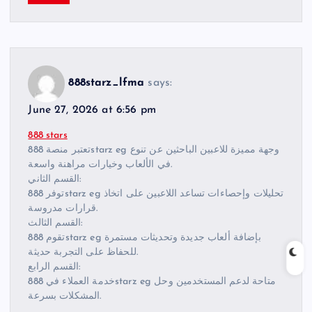
888starz_lfma
says:
June 27, 2026 at 6:56 pm
888 stars
تعتبر منصة 888starz eg وجهة مميزة للاعبين الباحثين عن تنوع
في الألعاب وخيارات مراهنة واسعة.
القسم الثاني:
توفر 888starz eg تحليلات وإحصاءات تساعد اللاعبين على اتخاذ
قرارات مدروسة.
القسم الثالث:
تقوم 888starz eg بإضافة ألعاب جديدة وتحديثات مستمرة
للحفاظ على التجربة حديثة.
القسم الرابع:
خدمة العملاء في 888starz eg متاحة لدعم المستخدمين وحل
المشكلات بسرعة.