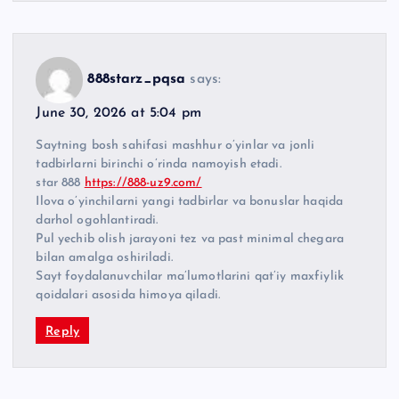
888starz_pqsa
says:
June 30, 2026 at 5:04 pm
Saytning bosh sahifasi mashhur o’yinlar va jonli
tadbirlarni birinchi o’rinda namoyish etadi.
star 888
https://888-uz9.com/
Ilova o’yinchilarni yangi tadbirlar va bonuslar haqida
darhol ogohlantiradi.
Pul yechib olish jarayoni tez va past minimal chegara
bilan amalga oshiriladi.
Sayt foydalanuvchilar ma’lumotlarini qat’iy maxfiylik
qoidalari asosida himoya qiladi.
Reply