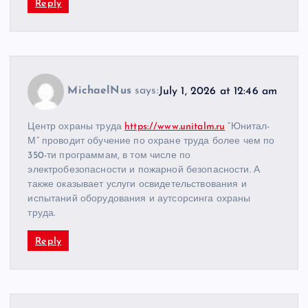
Reply
MichaelNus
says:
July 1, 2026 at 12:46 am
Центр охраны труда
https://www.unitalm.ru
“Юнитал-
М” проводит обучение по охране труда более чем по
350-ти программам, в том числе по
электробезопасности и пожарной безопасности. А
также оказывает услуги освидетельствования и
испытаний оборудования и аутсорсинга охраны
труда.
Reply