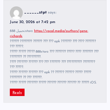
______ztpt
says:
June 30, 2026 at 7:42 pm
تحميل 888starz
https://vocal.media/authors/gene-
richards
?????? ???????? ?????? ??? ??? apk ??????? ??? ???? ???????
??? ?????.
????? ????? ????? 888starz ??? ??????? ????? ???? ??????? ???
???????? ?? ?????????.
???? ??????? ?????? ??? ??? ??????? ??? ?????????? ????????
??? ?????.
????? ?????? ?????? ??? apk ?? ?????? ?????? ????? ?????
???????? ?? ??? ??????.
????? ????? ??????? ????? ?????? ?????? ?????? ?? ????? iOS.
Reply