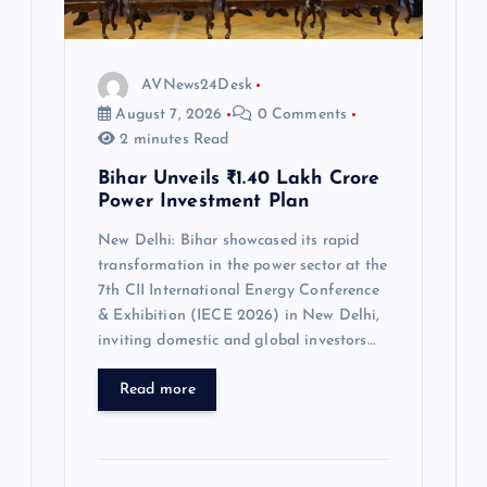
o
AVNews24Desk
n
August 7, 2026
0 Comments
2 minutes Read
Bihar Unveils ₹1.40 Lakh Crore
Power Investment Plan
New Delhi: Bihar showcased its rapid
transformation in the power sector at the
7th CII International Energy Conference
& Exhibition (IECE 2026) in New Delhi,
inviting domestic and global investors…
Read more