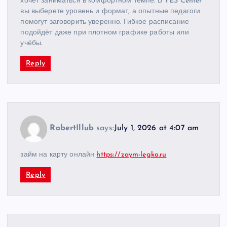
хочет заниматься в комфортном темпе. В YES Center
вы выберете уровень и формат, а опытные педагоги
помогут заговорить уверенно. Гибкое расписание
подойдёт даже при плотном графике работы или
учёбы.
Reply
RobertIllub
says:
July 1, 2026 at 4:07 am
займ на карту онлайн
https://zaym-legko.ru
Reply