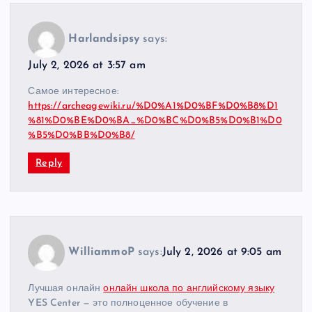
Harlandsipsy
says:
July 2, 2026 at 3:57 am
Самое интересное:
https://archeagewiki.ru/%D0%A1%D0%BF%D0%B8%D1
%81%D0%BE%D0%BA_%D0%BC%D0%B5%D0%B1%D0
%B5%D0%BB%D0%B8/
Reply
WilliammoP
says:
July 2, 2026 at 9:05 am
Лучшая онлайн
онлайн школа по английскому языку
YES Center — это полноценное обучение в