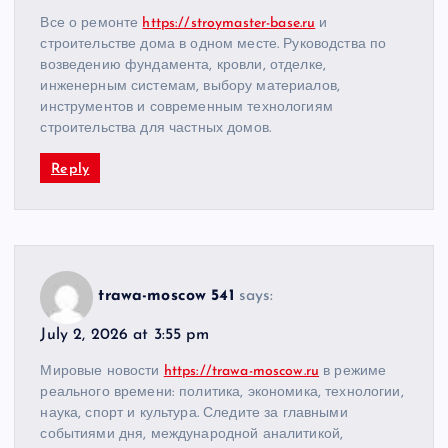
Все о ремонте
https://stroymaster-base.ru
и
строительстве дома в одном месте. Руководства по
возведению фундамента, кровли, отделке,
инженерным системам, выбору материалов,
инструментов и современным технологиям
строительства для частных домов.
Reply
trawa-moscow 541
says:
July 2, 2026 at 3:55 pm
Мировые новости
https://trawa-moscow.ru
в режиме
реального времени: политика, экономика, технологии,
наука, спорт и культура. Следите за главными
событиями дня, международной аналитикой,