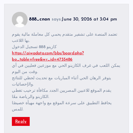
888_cnon
says:
June 30, 2026 at 3:04 pm
تعتمد المنصة على تشفير متقدم يحمي كل معاملة مالية يقوم
بها اللاعب.
كازينو 888 تسجيل الدخول
https://aiwadata.com/bbs/board.php?
bo_table=free&wr_id=4755486
يمكن اللعب في غرف الكازينو الحي مع موزعين فعليين في أي
وقت من اليوم.
يتوفر الرهان الحي أثناء المباريات مع تحديث لحظي للنتائج
والإحصائيات.
يقدم الموقع للاعبين المصريين الجدد مكافأة ترحيب تغطي
الكازينو والرياضة معًا.
يحافظ التطبيق على سرعة الموقع مع واجهة مهيأة خصيصًا
للمس.
Reply