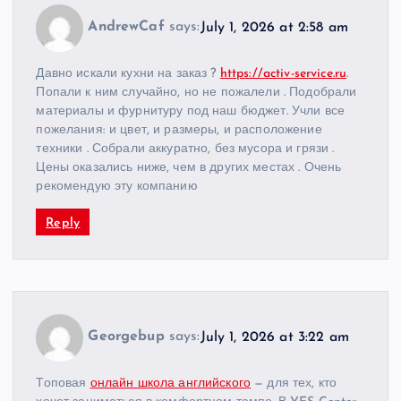
AndrewCaf
says:
July 1, 2026 at 2:58 am
Давно искали кухни на заказ ?
https://activ-service.ru
.
Попали к ним случайно, но не пожалели . Подобрали
материалы и фурнитуру под наш бюджет. Учли все
пожелания: и цвет, и размеры, и расположение
техники . Собрали аккуратно, без мусора и грязи .
Цены оказались ниже, чем в других местах . Очень
рекомендую эту компанию
Reply
Georgebup
says:
July 1, 2026 at 3:22 am
Топовая
онлайн школа английского
— для тех, кто