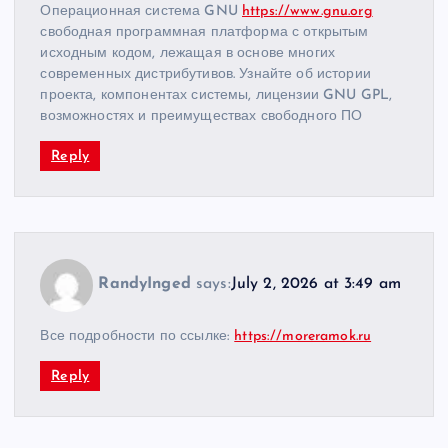
Операционная система GNU
https://www.gnu.org
свободная программная платформа с открытым
исходным кодом, лежащая в основе многих
современных дистрибутивов. Узнайте об истории
проекта, компонентах системы, лицензии GNU GPL,
возможностях и преимуществах свободного ПО
Reply
RandyInged
says:
July 2, 2026 at 3:49 am
Все подробности по ссылке:
https://moreramok.ru
Reply