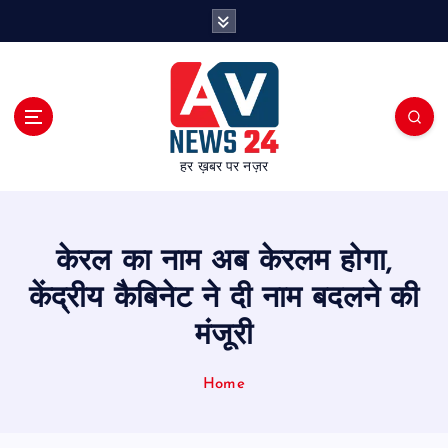
S
k
i
p
t
o
c
हर ख़बर पर नज़र
o
n
t
e
केरल का नाम अब केरलम होगा,
n
t
केंद्रीय कैबिनेट ने दी नाम बदलने की
मंजूरी
Home