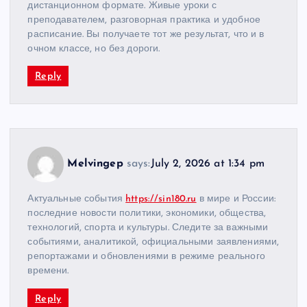
дистанционном формате. Живые уроки с
преподавателем, разговорная практика и удобное
расписание. Вы получаете тот же результат, что и в
очном классе, но без дороги.
Reply
Melvingep
says:
July 2, 2026 at 1:34 pm
Актуальные события
https://sin180.ru
в мире и России:
последние новости политики, экономики, общества,
технологий, спорта и культуры. Следите за важными
событиями, аналитикой, официальными заявлениями,
репортажами и обновлениями в режиме реального
времени.
Reply