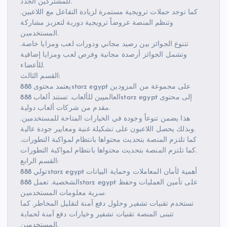
للمشتركين الجدد.
كما توجد حملات ترويجية مستمرة لزيادة التفاعل مع اللاعبين.
وتنظم المنصة عروضاً ترويجية دورية لتعزيز مشاركة
المستخدمين.
تتنوع الجوائز بين رصيد مجاني ودورات لعب ومزايا خاصة.
وتشمل الجوائز أرصدة مجانية وفرص لعب ومزايا إضافية
للأعضاء.
القسم الثالث:
يعتمد محتوى 888starz egypt على مجموعة من المزودين
العالميين للألعاب. تستند ألعاب 888starz egypt إلى محتوى
مقدم من شركات ألعاب دولية.
هذا يضمن تنوعاً وجودة في الخيارات المتاحة للمستخدمين.
وبذلك يحصل اللاعبون على تشكيلة غنية ومعايير جودة عالية.
كما تلتزم المنصة بتحديث محتواها بانتظام لمواكبة التطورات.
كما تلتزم المنصة بتحديث محتواها بانتظام لمواكبة التطورات.
القسم الرابع:
تولي 888starz egypt أهمية لأمان المعاملات وحماية البيانات
الشخصية. تعمل 888starz egypt على تأمين العمليات وحفظ
سرية معلومات المستخدمين.
تستخدم تقنيات تشفير وحلول دفع آمنة لتقليل المخاطر. كما
تتبنى المنصة تقنيات تشفير وخيارات دفع آمنة لحماية
المستخدمين.