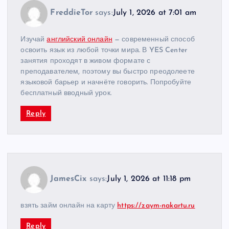
FreddieTor
says:
July 1, 2026 at 7:01 am
Изучай
английский онлайн
— современный способ
освоить язык из любой точки мира. В YES Center
занятия проходят в живом формате с
преподавателем, поэтому вы быстро преодолеете
языковой барьер и начнёте говорить. Попробуйте
бесплатный вводный урок.
Reply
JamesCix
says:
July 1, 2026 at 11:18 pm
взять займ онлайн на карту
https://zaym-nakartu.ru
Reply