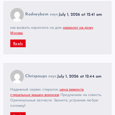
Rodneybom
says:
July 1, 2026 at 12:41 am
как вызвать нарколога на дом
нарколог на дому
Москва
Reply
Chrispoups
says:
July 1, 2026 at 12:44 am
Надежный сервис стиралок:
цена ремонта
стиральных машин воронеж
. Предлагаем на совесть.
Оригинальные запчасти. Звоните, устраним любую
поломку!