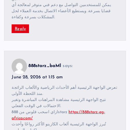
يمكن للمستخدمين التواصل مع دعم فني متوفر لمعالجة أي
قضايا بسرعة. ويستطيع الأعضاء الاتصال بخدمة العملاء لحل
المشكلات بسرعة وكفاءة.
Reply
888starz_baMl
says:
June 28, 2026 at 1:15 am
تعرض الواجهة الرئيسية أهم الأحداث الرياضية والألعاب الرائجة
منذ اللحظة الأولى.
تتيح الواجهة الرئيسية مشاهدة المراهنات المباشرة وتغير
الاحتمالات في الوقت الفعلي.
ازاي اسحب فلوس من 888starz
https://888starz-eg-
africa.com/
تُبرز الواجهة الرئيسية ألعاب الكازينو الأكثر رواجًا وأحدث