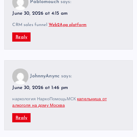
Pablomouch
says:
June 30, 2026 at 4:15 am
CRM sales funnel
Web2App platform
Reply
JohnnyAnync
says:
June 30, 2026 at 1:46 pm
наркология НаркоПомощьМСК
капельница от
алкоголя на дому Москва
Reply