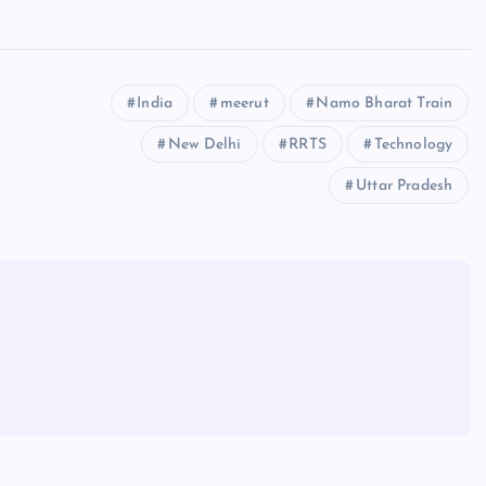
India
meerut
Namo Bharat Train
New Delhi
RRTS
Technology
Uttar Pradesh