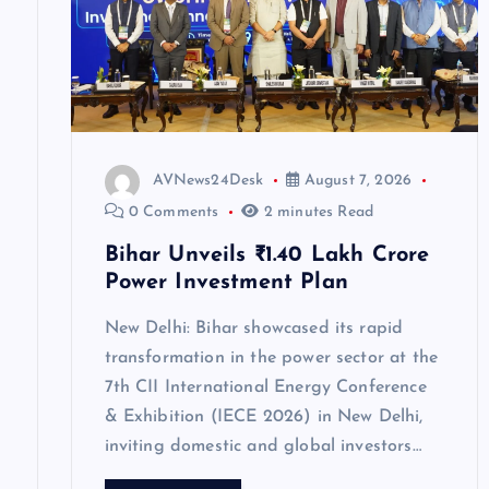
g
a
t
AVNews24Desk
August 7, 2026
i
0 Comments
2 minutes Read
Bihar Unveils ₹1.40 Lakh Crore
o
Power Investment Plan
n
New Delhi: Bihar showcased its rapid
transformation in the power sector at the
7th CII International Energy Conference
& Exhibition (IECE 2026) in New Delhi,
inviting domestic and global investors…