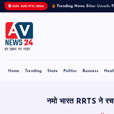
S
Trending News:
Bihar Unveils 
SUN. AUG 9TH, 2026
k
i
p
t
o
c
हर ख़बर पर नज़र
o
n
t
Home
Trending
State
Politics
Business
Heal
e
n
t
नमो भारत RRTS ने रचा