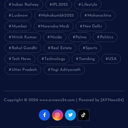
Indian Railway
IPL2025
Lifestyle
Lucknow
Mahakumbh2025
Maharashtra
Mumbai
Narendra Modi
New Delhi
Nitish Kumar
Noida
Patna
Politics
Rahul Gandhi
Real Estate
Sports
Tech News
Technology
Trending
USA
Uttar Pradesh
Yogi Adityanath
Copyright © 2026 www.avnews24.com | Powered by [AVNews24]