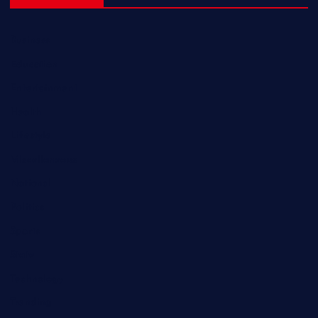
Business
Education
Entertainment
Health
Lifestyle
Miscellaneous
National
Politics
Sports
State
Technology
Trending