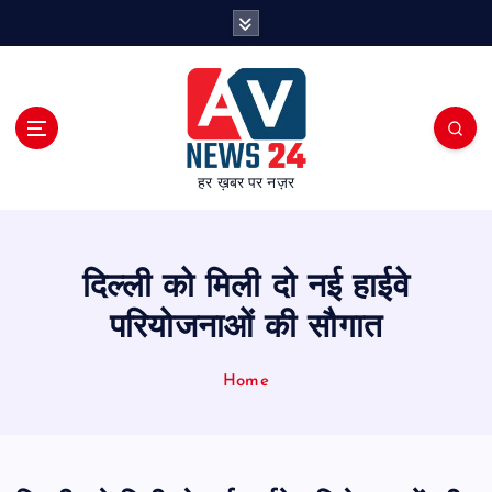
S
k
i
p
t
o
c
हर ख़बर पर नज़र
o
n
t
e
दिल्ली को मिली दो नई हाईवे
n
t
परियोजनाओं की सौगात
Home