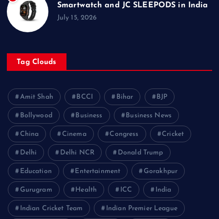
Smartwatch and JC SLEEPODS in India
July 15, 2026
Tag Clouds
Amit Shah
BCCI
Bihar
BJP
Bollywood
Business
Business News
China
Cinema
Congress
Cricket
Delhi
Delhi NCR
Donald Trump
Education
Entertainment
Gorakhpur
Gurugram
Health
ICC
India
Indian Cricket Team
Indian Premier League