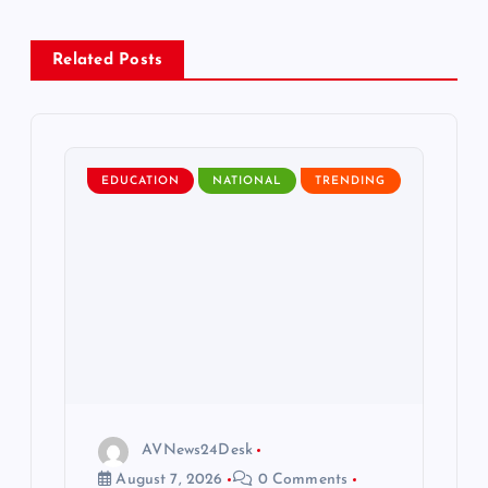
v
Related Posts
i
g
EDUCATION
NATIONAL
TRENDING
a
t
i
o
n
AVNews24Desk
August 7, 2026
0 Comments