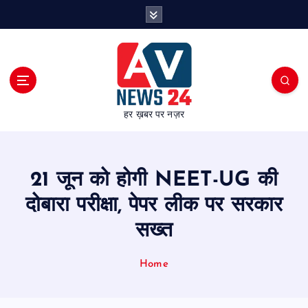
S
k
i
p
t
o
c
हर ख़बर पर नज़र
o
n
t
e
21 जून को होगी NEET-UG की
n
t
दोबारा परीक्षा, पेपर लीक पर सरकार
सख्त
Home