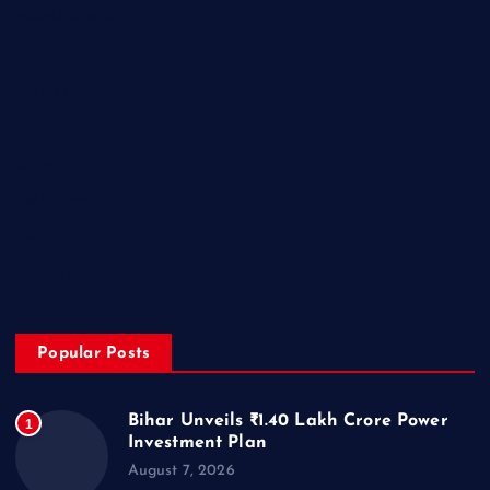
Miscellaneous
National
Politics
Sports
State
Technology
Trending
Uncategorized
Popular Posts
Bihar Unveils ₹1.40 Lakh Crore Power
1
Investment Plan
August 7, 2026