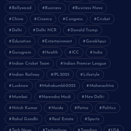
Bollywood
Business
Business News
China
Cinema
Congress
Cricket
Delhi
Delhi NCR
Donald Trump
Education
Entertainment
Gorakhpur
Gurugram
Health
ICC
India
Indian Cricket Team
Indian Premier League
Indian Railway
IPL2025
Lifestyle
Lucknow
Mahakumbh2025
Maharashtra
Mumbai
Narendra Modi
New Delhi
Nitish Kumar
Noida
Patna
Politics
Rahul Gandhi
Real Estate
Sports
Tech News
Technology
Trending
USA