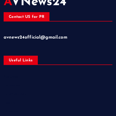
AVNews24
Contact US for PR
avnews24official@gmail.com
Useful Links
Business
Education
Entertainment
Health
Lifestyle