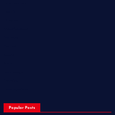
Entertainment
Health
Lifestyle
Miscellaneous
National
Politics
Sports
State
Technology
Trending
Uncategorized
Popular Posts