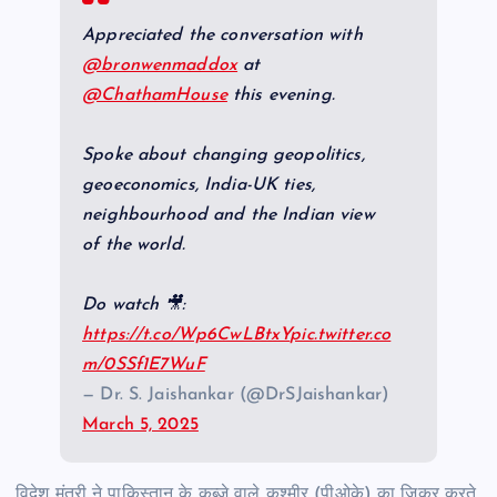
Appreciated the conversation with
@bronwenmaddox
at
@ChathamHouse
this evening.
Spoke about changing geopolitics,
geoeconomics, India-UK ties,
neighbourhood and the Indian view
of the world.
Do watch 🎥:
https://t.co/Wp6CwLBtxY
pic.twitter.co
m/0SSf1E7WuF
— Dr. S. Jaishankar (@DrSJaishankar)
March 5, 2025
विदेश मंत्री ने पाकिस्तान के कब्जे वाले कश्मीर (पीओके) का जिक्र करते