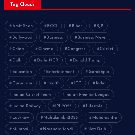
Tag Clouds
Amit Shah
BCCI
Bihar
BJP
Bollywood
Business
Business News
China
Cinema
Congress
Cricket
Delhi
Delhi NCR
Donald Trump
Education
Entertainment
Gorakhpur
Gurugram
Health
ICC
India
Indian Cricket Team
Indian Premier League
Indian Railway
IPL2025
Lifestyle
Lucknow
Mahakumbh2025
Maharashtra
Mumbai
Narendra Modi
New Delhi